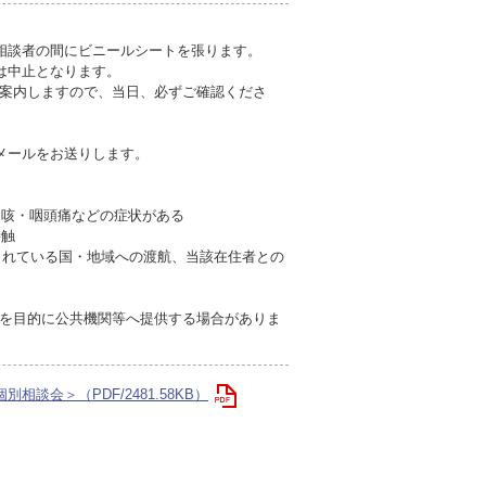
相談者の間にビニールシートを張ります。
は中止となります。
ご案内しますので、当日、必ずご確認くださ
メールをお送りします。
も咳・咽頭痛などの症状がある
接触
とされている国・地域への渡航、当該在住者との
を目的に公共機関等へ提供する場合がありま
別相談会＞（PDF/2481.58KB）