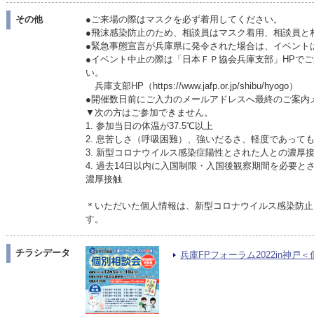
その他
●ご来場の際はマスクを必ず着用してください。
●飛沫感染防止のため、相談員はマスク着用、相談員と
●緊急事態宣言が兵庫県に発令された場合は、イベント
●イベント中止の際は「日本ＦＰ協会兵庫支部」HPで
い。
兵庫支部HP（https://www.jafp.or.jp/shibu/hyogo）
●開催数日前にご入力のメールアドレスへ最終のご案内
▼次の方はご参加できません。
1. 参加当日の体温が37.5℃以上
2. 息苦しさ（呼吸困難）、強いだるさ、軽度であって
3. 新型コロナウイルス感染症陽性とされた人との濃厚
4. 過去14日以内に入国制限・入国後観察期間を必要
濃厚接触
＊いただいた個人情報は、新型コロナウイルス感染防止
す。
チラシデータ
兵庫FPフォーラム2022in神戸＜個