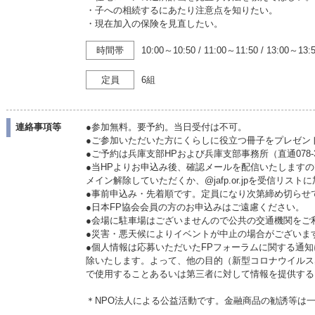
・子への相続するにあたり注意点を知りたい。
・現在加入の保険を見直したい。
時間帯
10:00～10:50
/
11:00～11:50
/
13:00～13:
定員
6組
連絡事項等
●参加無料。要予約。当日受付は不可。
●ご参加いただいた方にくらしに役立つ冊子をプレゼン
●ご予約は兵庫支部HPおよび兵庫支部事務所（直通078-3
●当HPよりお申込み後、確認メールを配信いたします
メイン解除していただくか、@jafp.or.jpを受信リス
●事前申込み・先着順です。定員になり次第締め切らせ
●日本FP協会会員の方のお申込みはご遠慮ください。
●会場に駐車場はございませんので公共の交通機関をご
●災害・悪天候によりイベントが中止の場合がございま
●個人情報は応募いただいたFPフォーラムに関する通知
除いたします。よって、他の目的（新型コロナウイルス
で使用することあるいは第三者に対して情報を提供する
＊NPO法人による公益活動です。金融商品の勧誘等は