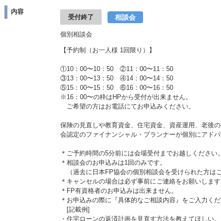
内容
相談会
受付終了
個別相談会
【予約制（お一人様 1回限り）】
①10：00〜10：50 ②11：00〜11：50
③13：00〜13：50 ④14：00〜14：50
⑤15：00〜15：50 ⑥16：00〜16：50
※16：00〜の枠はHPから受付が出来ません。
ご希望の方はお電話にてお申込みください。
保険の見直しや教育資金、住宅資金、資産運用、老後の
会認定のファイナンシャル・プランナーが個別にアドバ
＊ご予約時間の5分前には会場受付までお越しください
＊相談会のお申込みは1回のみです。
（過去に日本FP協会の個別相談会を受けられた方は
＊キャンセルの場合は必ず事前にご連絡をお願いします
＊FP有資格者のお申込みは出来ません。
＊お申込みの際に『具体的なご相談内容』をご入力くだ
[記載例]
・住宅ローンの返済計画を見直す方法を教えてほしい。