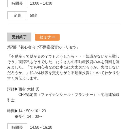
時間帯
13:00～14:30
定員
50名
セミナー
受付終了
第2部『初心者向け不動産投資のトリセツ』
「不動産って儲かるの？でもどうしたら・・・知識がないから難し
そう」実際私もそうでした。たくさんの不動産投資の本を何回も読
みました。「でも初心者なのに本当に大丈夫だろうか。失敗しない
だろうか。」私の体験談を交えながら不動産投資についてわかりや
すくお伝えします。
講師▶西村 大輔 氏
CFP認定者（ファイナンシャル・プランナー）・宅地建物取
引士
時間▶14：50〜16：20
※受付 14：30〜
時間帯
14:50～16:20