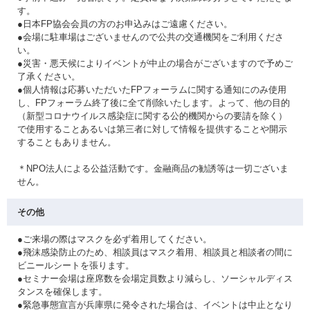
す。
●日本FP協会会員の方のお申込みはご遠慮ください。
●会場に駐車場はございませんので公共の交通機関をご利用くださ
い。
●災害・悪天候によりイベントが中止の場合がございますので予めご
了承ください。
●個人情報は応募いただいたFPフォーラムに関する通知にのみ使用
し、FPフォーラム終了後に全て削除いたします。よって、他の目的
（新型コロナウイルス感染症に関する公的機関からの要請を除く）
で使用することあるいは第三者に対して情報を提供することや開示
することもありません。
＊NPO法人による公益活動です。金融商品の勧誘等は一切ございま
せん。
その他
●ご来場の際はマスクを必ず着用してください。
●飛沫感染防止のため、相談員はマスク着用、相談員と相談者の間に
ビニールシートを張ります。
●セミナー会場は座席数を会場定員数より減らし、ソーシャルディス
タンスを確保します。
●緊急事態宣言が兵庫県に発令された場合は、イベントは中止となり