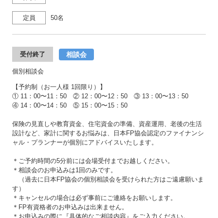
定員
50名
相談会
受付終了
個別相談会
【予約制（お一人様 1回限り）】
① 11：00〜11：50 ② 12：00〜12：50 ③ 13：00〜13：50
④ 14：00〜14：50 ⑤ 15：00〜15：50
保険の見直しや教育資金、住宅資金の準備、資産運用、老後の生活
設計など、家計に関するお悩みは、日本FP協会認定のファイナンシ
ャル・プランナーが個別にアドバイスいたします。
＊ご予約時間の5分前には会場受付までお越しください。
＊相談会のお申込みは1回のみです。
（過去に日本FP協会の個別相談会を受けられた方はご遠慮願いま
す）
＊キャンセルの場合は必ず事前にご連絡をお願いします。
＊FP有資格者のお申込みは出来ません。
＊お申込みの際に『具体的なご相談内容』をご入力ください。