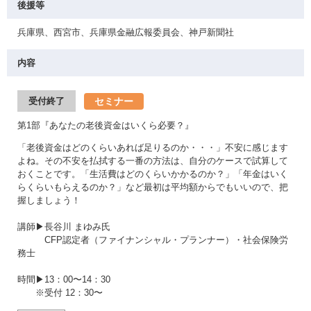
後援等
兵庫県、西宮市、兵庫県金融広報委員会、神戸新聞社
内容
セミナー
受付終了
第1部『あなたの老後資金はいくら必要？』
「老後資金はどのくらいあれば足りるのか・・・」不安に感じます
よね。その不安を払拭する一番の方法は、自分のケースで試算して
おくことです。「生活費はどのくらいかかるのか？」「年金はいく
らくらいもらえるのか？」など最初は平均額からでもいいので、把
握しましょう！
講師▶長谷川 まゆみ氏
CFP認定者（ファイナンシャル・プランナー）・社会保険労
務士
時間▶13：00〜14：30
※受付 12：30〜