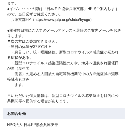
ます。
●イベント中止の際は「日本ＦＰ協会兵庫支部」HPでご案内します
ので、当日必ずご確認ください。
兵庫支部HP（https://www.jafp.or.jp/shibu/hyogo）
●開催数日前にご入力のメールアドレスへ最終のご案内メールをお送
りします。
▼次の方はご参加できません。
・当日の体温が37.5℃以上。
・息苦しい、咳・咽頭痛他、新型コロナウイルス感染症が疑われ
る症状がある。
・新型コロナウイルス感染症陽性の方や、海外へ渡航され開催日
が国（厚生労
働省）の定める入国後の自宅等待機期間中の方※無症状の濃厚
接触者も含み
ます。
＊いただいた個人情報は、新型コロナウイルス感染防止を目的に公
共機関等へ提供する場合があります。
お問合せ先
NPO法人 日本FP協会兵庫支部