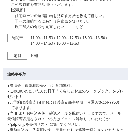
ご相談時間を有効活用いただけます。
[記載例]
・住宅ローンの返済計画を見直す方法を教えてほしい。
・子への相続するにあたり注意点を知りたい。
・現在加入の保険を見直したい。 など
時間帯
11:00～11:50
/
12:00～12:50
/
13:00～13:50
/
14:00～14:50
/
15:00～15:50
定員
10組
連絡事項等
●講演会、個別相談会ともに参加無料。
●ご参加いただいた方に冊子「くらしとお金のワークブック」をプレ
ゼント！
●ご予約は兵庫支部HPおよび兵庫支部事務所（直通078-334-7750）
にて承ります。
●当HPよりお申込み後、確認メールを配信いたしますので、メール
受信拒否設定をされている方はドメイン解除していただくか
@jafp.or.jpを受信リストに加えてください。
●事前申込み・先着順です。定員になり次第締め切らせていただきま