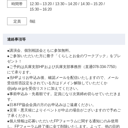
時間帯
12:30～13:20
/
13:30～14:20
/
14:30～15:20
/
15:30～16:20
定員
8組
連絡事項等
●講演会、個別相談会ともに参加無料。
●ご参加いただいた方に冊子「くらしとお金のワークブック」をプレ
ゼント！
●ご予約は兵庫支部HPおよび兵庫支部事務所（直通078-334-7750）
にて承ります。
●当HPよりお申込み後、確認メールを配信いたしますので、メール
受信拒否設定をされている方はドメイン解除していただくか
@jafp.or.jpを受信リストに加えてください。
●事前申込み・先着順です。定員になり次第締め切らせていただきま
す。
●日本FP協会会員の方のお申込みはご遠慮ください。
●災害・悪天候によりイベントが中止の場合がございますので予めご
了承ください。
●個人情報は応募いただいたFPフォーラムに関する通知にのみ使用
し、FPフォーラム終了後に全て削除いたします。よって、他の目的