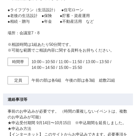
●ライフプラン（生活設計） ●住宅ローン
●老後の生活設計 ●保険 ●貯蓄・資産運用
●相続・贈与 ●年金 ●不動産活用 など
場所：会議室7・8
※相談時間は1組あたり50分間です。
※可能な範囲でご相談内容に関する資料をお持ちください。
時間帯
10:00～10:50
/
11:00～11:50
/
13:00～13:50
/
14:00～14:50
/
15:00～15:50
定員
午前の部は各6組 午後の部は各3組 総数21組
連絡事項等
事前のお申込みが必要です。 （時間の重複しないイベントは、複数
のお申込みが可能）
★申込受付期間 9月14日〜10月15日 ※申込期間を延長しました。
★申込み方法
【インターネット】 このサイトからお申込みできます。必要事項を