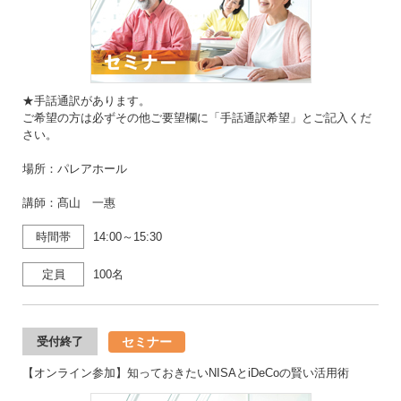
★手話通訳があります。
ご希望の方は必ずその他ご要望欄に「手話通訳希望」とご記入くだ
さい。
場所：パレアホール
講師：髙山 一惠
時間帯
14:00～15:30
定員
100名
セミナー
受付終了
【オンライン参加】知っておきたいNISAとiDeCoの賢い活用術