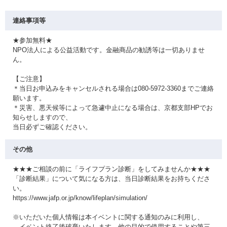
連絡事項等
★参加無料★
NPO法人による公益活動です。金融商品の勧誘等は一切ありませ
ん。
【ご注意】
＊当日お申込みをキャンセルされる場合は080-5972-3360までご連絡
願います。
＊災害、悪天候等によって急遽中止になる場合は、京都支部HPでお
知らせしますので、
当日必ずご確認ください。
その他
★★★ご相談の前に「ライフプラン診断」をしてみませんか★★★
「診断結果」について気になる方は、当日診断結果をお持ちくださ
い。
https://www.jafp.or.jp/know/lifeplan/simulation/
※いただいた個人情報は本イベントに関する通知のみに利用し、
イベント終了後破棄いたします。他の目的で使用することや第三