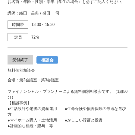
お名前・年齢・性別・学年（学生の場合）も必ずご記入ください。
講師：織田 昌典 / 盛田 司
時間帯
13:30～15:30
定員
72名
相談会
受付終了
無料個別相談会
会場：第2会議室・第3会議室
ファイナンシャル・プランナーによる無料個別相談会です。（1組50
分）
【相談事例】
●生活設計や老後の資産運用 ●生命保険や損害保険の最適な選び
方
●マイホーム購入・土地活用 ●かしこい貯蓄と投資
●計画的な相続・贈与 等