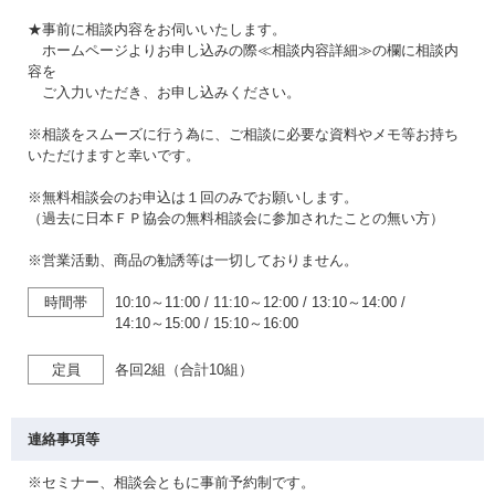
★事前に相談内容をお伺いいたします。
ホームページよりお申し込みの際≪相談内容詳細≫の欄に相談内
容を
ご入力いただき、お申し込みください。
※相談をスムーズに行う為に、ご相談に必要な資料やメモ等お持ち
いただけますと幸いです。
※無料相談会のお申込は１回のみでお願いします。
（過去に日本ＦＰ協会の無料相談会に参加されたことの無い方）
※営業活動、商品の勧誘等は一切しておりません。
時間帯
10:10～11:00
/
11:10～12:00
/
13:10～14:00
/
14:10～15:00
/
15:10～16:00
定員
各回2組（合計10組）
連絡事項等
※セミナー、相談会ともに事前予約制です。