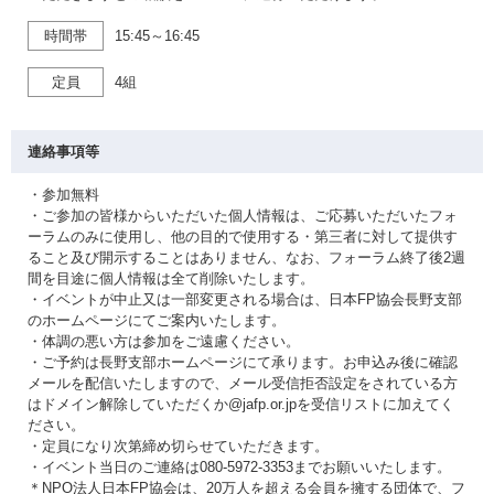
時間帯
15:45～16:45
定員
4組
連絡事項等
・参加無料
・ご参加の皆様からいただいた個人情報は、ご応募いただいたフォ
ーラムのみに使用し、他の目的で使用する・第三者に対して提供す
ること及び開示することはありません、なお、フォーラム終了後2週
間を目途に個人情報は全て削除いたします。
・イベントが中止又は一部変更される場合は、日本FP協会長野支部
のホームページにてご案内いたします。
・体調の悪い方は参加をご遠慮ください。
・ご予約は長野支部ホームページにて承ります。お申込み後に確認
メールを配信いたしますので、メール受信拒否設定をされている方
はドメイン解除していただくか@jafp.or.jpを受信リストに加えてく
ださい。
・定員になり次第締め切らせていただきます。
・イベント当日のご連絡は080-5972-3353までお願いいたします。
＊NPO法人日本FP協会は、20万人を超える会員を擁する団体で、フ