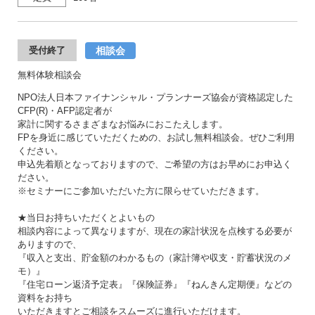
相談会
受付終了
無料体験相談会
NPO法人日本ファイナンシャル・プランナーズ協会が資格認定した
CFP(R)・AFP認定者が
家計に関するさまざまなお悩みにおこたえします。
FPを身近に感じていただくための、お試し無料相談会。ぜひご利用
ください。
申込先着順となっておりますので、ご希望の方はお早めにお申込く
ださい。
※セミナーにご参加いただいた方に限らせていただきます。
★当日お持ちいただくとよいもの
相談内容によって異なりますが、現在の家計状況を点検する必要が
ありますので、
『収入と支出、貯金額のわかるもの（家計簿や収支・貯蓄状況のメ
モ）』
『住宅ローン返済予定表』『保険証券』『ねんきん定期便』などの
資料をお持ち
いただきますとご相談をスムーズに進行いただけます。