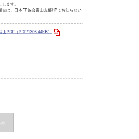
たします。
合は、日本FP協会富山支部HPでお知らせい
山PDF（PDF/1306.44KB）
込み