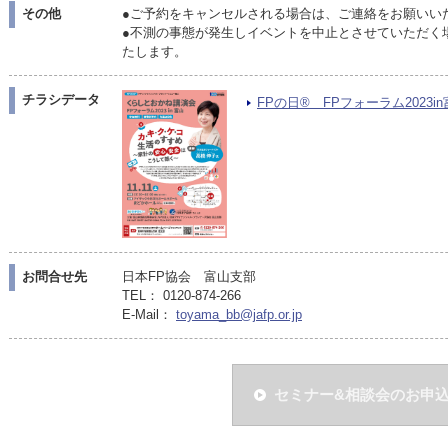
その他
●ご予約をキャンセルされる場合は、ご連絡をお願いい
●不測の事態が発生しイベントを中止とさせていただく場
たします。
チラシデータ
FPの日® FPフォーラム2023in富
お問合せ先
日本FP協会 富山支部
TEL： 0120-874-266
E-Mail：
toyama_bb@jafp.or.jp
セミナー&相談会のお申