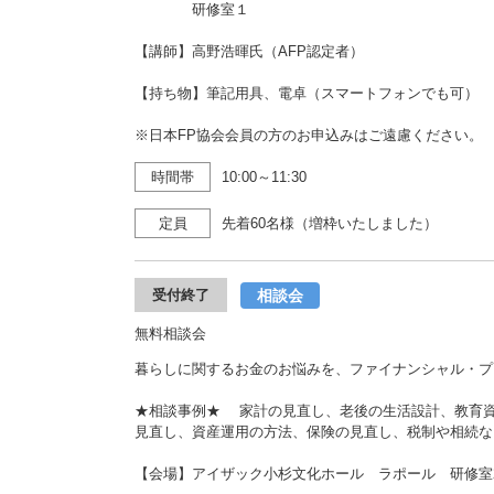
研修室１
【講師】高野浩暉氏（AFP認定者）
【持ち物】筆記用具、電卓（スマートフォンでも可）
※日本FP協会会員の方のお申込みはご遠慮ください。
時間帯
10:00～11:30
定員
先着60名様（増枠いたしました）
相談会
受付終了
無料相談会
暮らしに関するお金のお悩みを、ファイナンシャル・プ
★相談事例★ 家計の見直し、老後の生活設計、教育
見直し、資産運用の方法、保険の見直し、税制や相続な
【会場】アイザック小杉文化ホール ラポール 研修室