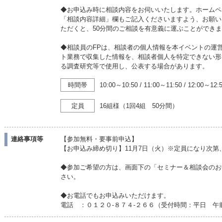
◆お申込み時に相談内容をお伺いいたします。ホームペ
「相談内容詳細」欄もご記入くださいますよう、お願い
ただくと、50分間のご相談を有意義に運ぶことができ
◆相談員のFPは、相談者の個人情報を本イベントの運
ト業務で収集した情報を、相談者個人を特定できない形
る調査研究等で使用し、公表する場合があります。
時間帯
10:00～10:50
/
11:00～11:50
/
12:00～12:
定員
16組様（1回4組 50分間）
連絡事項等
【参加無料・要事前申込】
【お申込み締め切り】11月7日（火）※定員になり次第
◆参加ご希望の方は、画面下の「セミナー＆相談会のお
さい。
◆お電話でもお申込みいただけます。
電話 ：０１２０-８７４-２６６（受付時間：平日 午