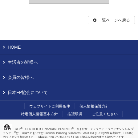
一覧ページへ戻る
HOME
生活者の皆様へ
会員の皆様へ
日本FP協会について
ウェブサイトご利用条件
個人情報保護方針
特定個人情報基本方針
推奨環境
ご注意ください
®
®
、CFP
、CERTIFIED FINANCIAL PLANNER
、およびサーティファイド ファイナンシャル プ
®
ランナー
は、米国外においてはFinancial Planning Standards Board Ltd.(FPSB)の登録商標で、FPSBと
のライセンス契約の下に、日本国内においてはNPO法人日本FP協会が商標の使用を認めています。