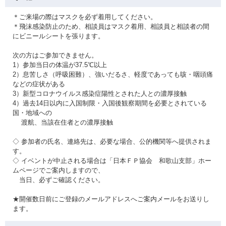
＊ご来場の際はマスクを必ず着用してください。
＊飛沫感染防止のため、相談員はマスク着用、相談員と相談者の間
にビニールシートを張ります。
次の方はご参加できません。
1）参加当日の体温が37.5℃以上
2）息苦しさ（呼吸困難）、強いだるさ、軽度であっても咳・咽頭痛
などの症状がある
3）新型コロナウイルス感染症陽性とされた人との濃厚接触
4）過去14日以内に入国制限・入国後観察期間を必要とされている
国・地域への
渡航、当該在住者との濃厚接触
◇ 参加者の氏名、連絡先は、必要な場合、公的機関等へ提供されま
す。
◇ イベントが中止される場合は「日本ＦＰ協会 和歌山支部」ホー
ムページでご案内しますので、
当日、必ずご確認ください。
★開催数日前にご登録のメールアドレスへご案内メールをお送りし
ます。