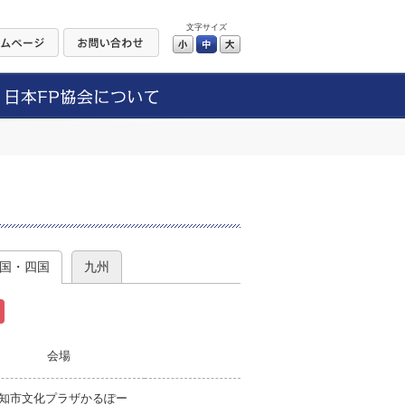
文字サイズ
小
中
大
）
国・四国
九州
会場
知市文化プラザかるぽー