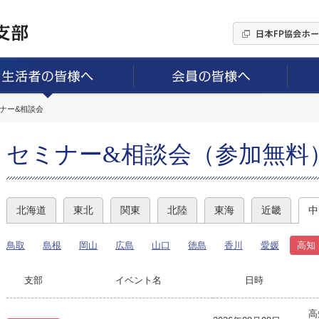
ミナー&相談会
セミナー&相談会（参加無料
北海道
東北
関東
北陸
東海
近畿
中
鳥取
島根
岡山
広島
山口
徳島
香川
愛媛
高知
支部
イベント名
日時
高