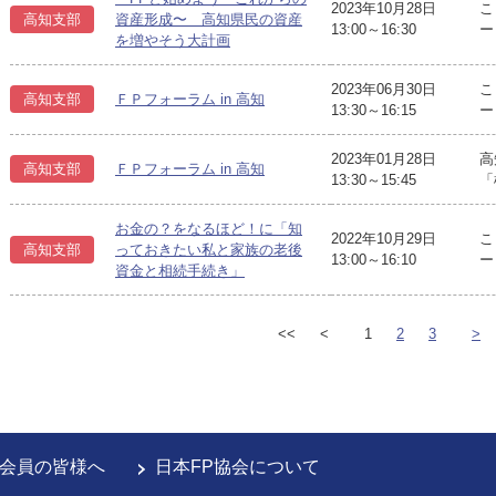
2023年10月28日
こ
高知支部
資産形成〜 高知県民の資産
13:00～16:30
ー
を増やそう大計画
2023年06月30日
こ
高知支部
ＦＰフォーラム in 高知
13:30～16:15
ー
2023年01月28日
高
高知支部
ＦＰフォーラム in 高知
13:30～15:45
「
お金の？をなるほど！に「知
2022年10月29日
こ
高知支部
っておきたい私と家族の老後
13:00～16:10
ー
資金と相続手続き」
<<
<
1
2
3
>
会員の皆様へ
日本FP協会について