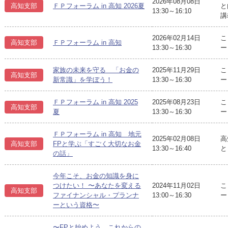
2026年08月08日
高知支部
ＦＰフォーラム in 高知 2026夏
と
13:30～16:10
講
2026年02月14日
こ
高知支部
ＦＰフォーラム in 高知
13:30～16:30
ー
家族の未来を守る 「お金の
2025年11月29日
こ
高知支部
新常識」を学ぼう！
13:30～16:30
ー
ＦＰフォーラム in 高知 2025
2025年08月23日
こ
高知支部
夏
13:30～16:30
ー
ＦＰフォーラム in 高知 地元
2025年02月08日
高
高知支部
FPと学ぶ「すごく大切なお金
13:30～16:40
と
の話」
今年こそ、お金の知識を身に
つけたい！ 〜あなたを変える
2024年11月02日
こ
高知支部
ファイナンシャル・プランナ
13:00～16:30
ー
ーという資格〜
〜FPと始めよう これからの