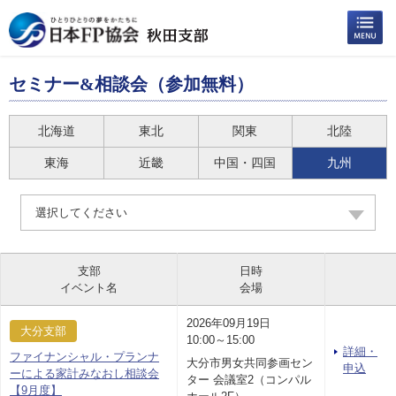
セミナー&相談会（参加無料）
北海道
東北
関東
北陸
東海
近畿
中国・四国
九州
選択してください
支部
日時
イベント名
会場
2026年09月19日
大分支部
10:00～15:00
詳細・
ファイナンシャル・プランナ
大分市男女共同参画セン
申込
ーによる家計みなおし相談会
ター 会議室2（コンパル
【9月度】