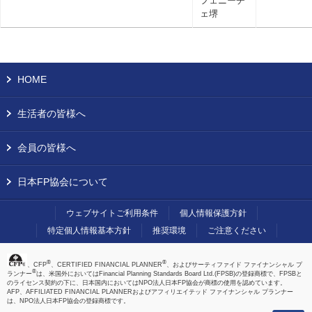
フェニーチ
ェ堺
HOME
生活者の皆様へ
会員の皆様へ
日本FP協会について
ウェブサイトご利用条件
個人情報保護方針
特定個人情報基本方針
推奨環境
ご注意ください
®
®
、CFP
、CERTIFIED FINANCIAL PLANNER
、およびサーティファイド ファイナンシャル プ
®
ランナー
は、米国外においてはFinancial Planning Standards Board Ltd.(FPSB)の登録商標で、FPSBと
のライセンス契約の下に、日本国内においてはNPO法人日本FP協会が商標の使用を認めています。
AFP、AFFILIATED FINANCIAL PLANNERおよびアフィリエイテッド ファイナンシャル プランナー
は、NPO法人日本FP協会の登録商標です。