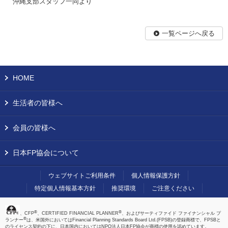
沖縄支部スタッフ一同より
一覧ページへ戻る
HOME
生活者の皆様へ
会員の皆様へ
日本FP協会について
ウェブサイトご利用条件
個人情報保護方針
特定個人情報基本方針
推奨環境
ご注意ください
®
®
、CFP
、CERTIFIED FINANCIAL PLANNER
、およびサーティファイド ファイナンシャル プ
®
ランナー
は、米国外においてはFinancial Planning Standards Board Ltd.(FPSB)の登録商標で、FPSBと
のライセンス契約の下に、日本国内においてはNPO法人日本FP協会が商標の使用を認めています。