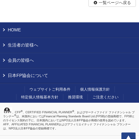
一覧ページへ戻る
HOME
生活者の皆様へ
会員の皆様へ
日本FP協会について
ウェブサイトご利用条件
個人情報保護方針
特定個人情報基本方針
推奨環境
ご注意ください
®
®
、CFP
、CERTIFIED FINANCIAL PLANNER
、およびサーティファイド ファイナンシャル プ
®
ランナー
は、米国外においてはFinancial Planning Standards Board Ltd.(FPSB)の登録商標で、FPSBと
のライセンス契約の下に、日本国内においてはNPO法人日本FP協会が商標の使用を認めています。
AFP、AFFILIATED FINANCIAL PLANNERおよびアフィリエイテッド ファイナンシャル プランナー
は、NPO法人日本FP協会の登録商標です。
上へ