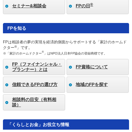
®
セミナー&相談会
FPの日
FPを知る
FPは相談者の夢の実現を経済的側面からサポートする「家計のホームド
®
クター
」です。
®
※「家計のホームドクター
」はNPO法人日本FP協会の登録商標です。
FP（ファイナンシャル・
FP資格について
プランナー）とは
信頼できるFPの選び方
地域のFPを探す
相談料の目安（有料相
談）
「くらしとお金」お役立ち情報