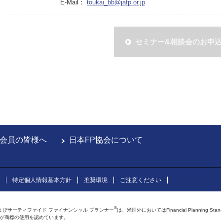
E-Mail：
toukai_bb@jafp.or.jp
セミナー&相談会のお申
会員の皆様へ
日本FP協会について
特定個人情報基本方針
推奨環境
ご注意ください
®
よびサーティファイド ファイナンシャル プランナー
は、米国外においてはFinancial Planning Sta
会が商標の使用を認めています。