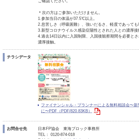
ご確認ください。
＊次の方はご参加いただけません。
1.参加当日の体温が37.5℃以上。
2.息苦しさ（呼吸困難）、強いだるさ、軽度であって
3.新型コロナウイルス感染症陽性とされた人との濃厚接
4.過去14日以内に入国制限、入国後観察期間を必要と
濃厚接触。
チラシデータ
ファイナンシャル・プランナーによる無料相談会〜新
に〜PDF（PDF/820.83KB）
お問合せ先
日本FP協会 東海ブロック事務所
TEL： 0120-874-018