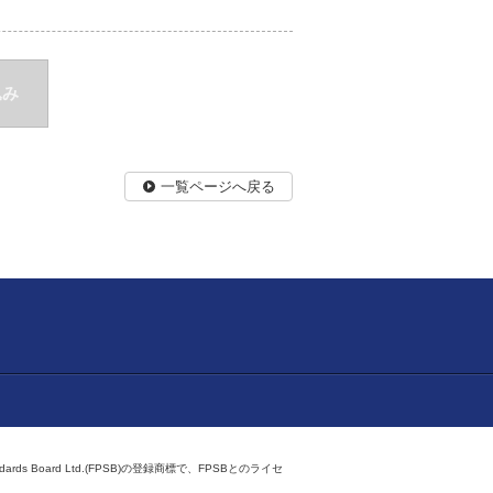
込み
一覧ページへ戻る
ndards Board Ltd.(FPSB)の登録商標で、FPSBとのライセ