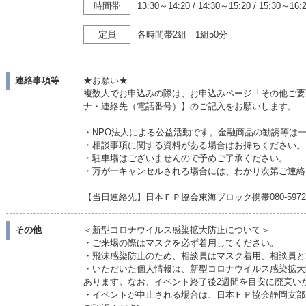
時間帯
13:30～14:20
/
14:30～15:20
/
15:30～16:
定員
各時間帯2組 1組50分
連絡事項等
★お願い★
複数人でお申込みの際は、お申込みページ「その他ご要
ナ・連絡先（電話番号）】のご記入をお願いします。
・NPO法人による公益活動です。金融商品の勧誘等は
・相談事項に関する資料がある場合はお持ちください。
・駐車場はございませんので予めご了承ください。
・万が一キャンセルされる場合には、わかり次第ご連絡
【当日連絡先】日本ＦＰ協会東海ブロック携帯080-5972
その他
＜新型コロナウイルス感染拡大防止について＞
・ご来場の際はマスクを必ず着用してください。
・飛沫感染防止のため、相談員はマスク着用、相談員と
・いただいた個人情報は、新型コロナウイルス感染拡大
あります。なお、イベント終了後2週間を目安に廃棄い
・イベントが中止される場合は、日本ＦＰ協会静岡支部