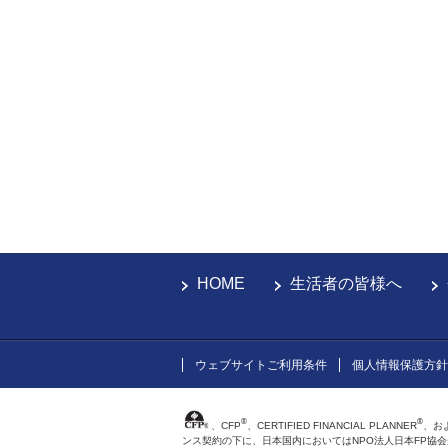
HOME
生活者の皆様へ
ウェブサイトご利用条件
個人情報保護方針
®
®
、CFP
、CERTIFIED FINANCIAL PLANNER
、お
ンス契約の下に、日本国内においてはNPO法人日本FP協