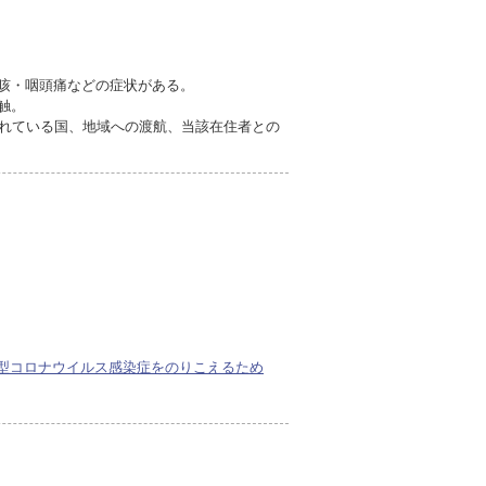
も咳・咽頭痛などの症状がある。
触。
されている国、地域への渡航、当該在住者との
型コロナウイルス感染症をのりこえるため