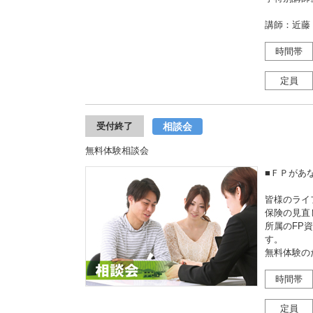
講師：近藤
時間帯
定員
相談会
受付終了
無料体験相談会
■ＦＰがあ
皆様のライ
保険の見直
所属のFP
す。
無料体験の
時間帯
定員