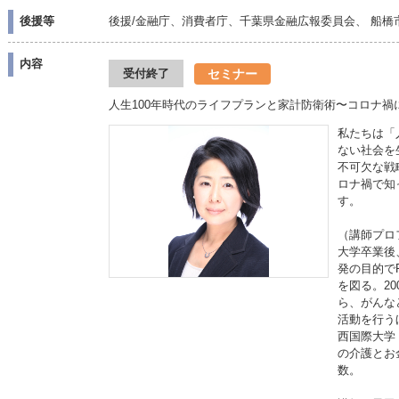
後援等
後援/金融庁、消費者庁、千葉県金融広報委員会、 船橋
内容
セミナー
受付終了
人生100年時代のライフプランと家計防衛術〜コロナ
私たちは「
ない社会を
不可欠な戦
ロナ禍で知
す。
（講師プロ
大学卒業後
発の目的で
を図る。2
ら、がんな
活動を行う
西国際大学
の介護とお
数。