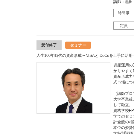
講師：黒田
時間帯
定員
セミナー
受付終了
人生100年時代の資産形成〜NISAとiDeCoを上手に活用
資産運用の王
かりやすく
資産形成力
式市場につ
（講師プロ
大学卒業後
して独立。
資格学校F
学でのセミ
計全般の相
本位の姿勢
学特別講師