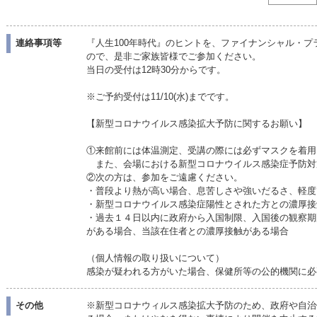
連絡事項等
『人生100年時代』のヒントを、ファイナンシャル・
ので、是非ご家族皆様でご参加ください。
当日の受付は12時30分からです。
※ご予約受付は11/10(水)までです。
【新型コロナウイルス感染拡大予防に関するお願い】
①来館前には体温測定、受講の際には必ずマスクを着用
また、会場における新型コロナウイルス感染症予防対
②次の方は、参加をご遠慮ください。
・普段より熱が高い場合、息苦しさや強いだるさ、軽度
・新型コロナウイルス感染症陽性とされた方との濃厚接
・過去１４日以内に政府から入国制限、入国後の観察期
がある場合、当該在住者との濃厚接触がある場合
（個人情報の取り扱いについて）
感染が疑われる方がいた場合、保健所等の公的機関に必
その他
※新型コロナウィルス感染拡大予防のため、政府や自治