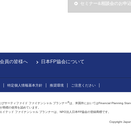
セミナー&相談会のお申
会員の皆様へ
日本FP協会について
特定個人情報基本方針
推奨環境
ご注意ください
®
よびサーティファイド ファイナンシャル プランナー
は、米国外においてはFinancial Planning Sta
会が商標の使用を認めています。
およびアフィリエイテッド ファイナンシャル プランナーは、NPO法人日本FP協会の登録商標です。
Copyright Japan