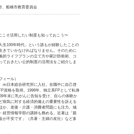
市、船橋市教育委員会
禍にこそ活用したい制度も知っておこう〜
人生100年時代」という誰もが経験したことの
生きていかなければなりません。そのために
略的ライフプランの立て方や家計防衛術、コ
っておきたい公的制度の活用法をご紹介しま
フィール）
、㈱日本総合研究所に入社。在職中に自己啓
FP資格を取得。1998年、独立系FPとして転身
009年末に乳がんに告知を受け、自らの体験か
ど病気に対する経済的備えの重要性を訴える
ほか、老後・介護・消費者問題にも注力。城
・経営情報学部の講師も務める。近著は「親
金が不安です」（共著・主婦の友社）など多