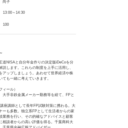
 尚子
13:00～14:30
100
〜
道NISAと自分年金作りの決定版iDeCoを分
解説します。これらの制度を上手に活用し、
をアップしましょう。あわせて世界経済や株
いても一緒に考えていきます。
フィール）
、大手非鉄金属メーカー勤務等を経て、FPと
P講座講師として長年FP試験対策に携わる。大
ナーも多数。独立系FPとして生活者からの家
談業務を行い、その的確なアドバイスと顧客
に相談者からの高い評価を得る。千葉商科大
。千葉県金融広報アドバイザー。