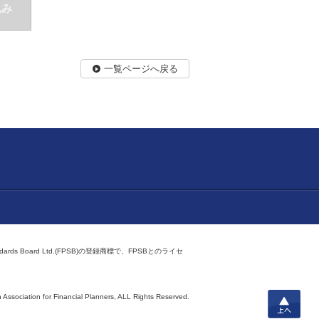
込み
一覧ページへ戻る
ndards Board Ltd.(FPSB)の登録商標で、FPSBとのライセ
上へ
 Association for Financial Planners,
ALL Rights Reserved.