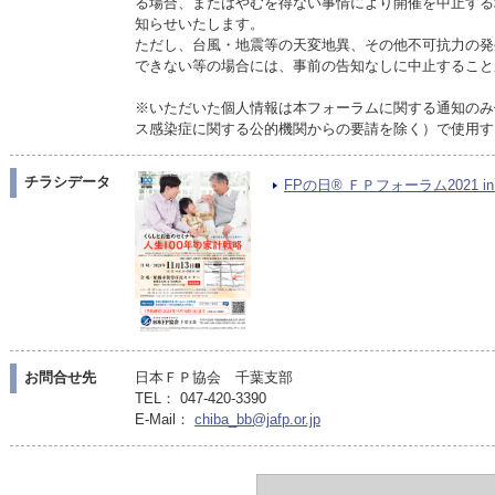
る場合、またはやむを得ない事情により開催を中止する
知らせいたします。
ただし、台風・地震等の天変地異、その他不可抗力の発
できない等の場合には、事前の告知なしに中止すること
※いただいた個人情報は本フォーラムに関する通知のみ
ス感染症に関する公的機関からの要請を除く）で使用す
チラシデータ
FPの日® ＦＰフォーラム2021 in 
お問合せ先
日本ＦＰ協会 千葉支部
TEL： 047-420-3390
E-Mail：
chiba_bb@jafp.or.jp