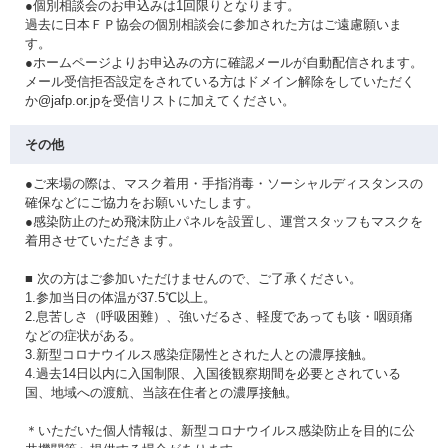
●個別相談会のお申込みは1回限りとなります。
過去に日本ＦＰ協会の個別相談会に参加された方はご遠慮願いま
す。
●ホームページよりお申込みの方に確認メールが自動配信されます。
メール受信拒否設定をされている方はドメイン解除をしていただく
か@jafp.or.jpを受信リストに加えてください。
その他
●ご来場の際は、マスク着用・手指消毒・ソーシャルディスタンスの
確保などにご協力をお願いいたします。
●感染防止のため飛沫防止パネルを設置し、運営スタッフもマスクを
着用させていただきます。
■ 次の方はご参加いただけませんので、ご了承ください。
1.参加当日の体温が37.5℃以上。
2.息苦しさ（呼吸困難）、強いだるさ、軽度であっても咳・咽頭痛
などの症状がある。
3.新型コロナウイルス感染症陽性とされた人との濃厚接触。
4.過去14日以内に入国制限、入国後観察期間を必要とされている
国、地域への渡航、当該在住者との濃厚接触。
＊いただいた個人情報は、新型コロナウイルス感染防止を目的に公