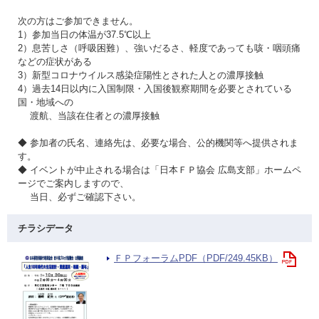
次の方はご参加できません。
1）参加当日の体温が37.5℃以上
2）息苦しさ（呼吸困難）、強いだるさ、軽度であっても咳・咽頭痛
などの症状がある
3）新型コロナウイルス感染症陽性とされた人との濃厚接触
4）過去14日以内に入国制限・入国後観察期間を必要とされている
国・地域への
渡航、当該在住者との濃厚接触
◆ 参加者の氏名、連絡先は、必要な場合、公的機関等へ提供されま
す。
◆ イベントが中止される場合は「日本ＦＰ協会 広島支部」ホームペ
ージでご案内しますので、
当日、必ずご確認下さい。
チラシデータ
ＦＰフォーラムPDF（PDF/249.45KB）