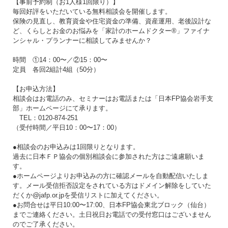
【事前予約制（お1人様1回限り）】
毎回好評をいただいている無料相談会を開催します。
保険の見直し、教育資金や住宅資金の準備、資産運用、老後設計な
ど、くらしとお金のお悩みを「家計のホームドクター®」ファイナ
ンシャル・プランナーに相談してみませんか？
時間 ①14：00〜／②15：00〜
定員 各回2組計4組（50分）
【お申込方法】
相談会はお電話のみ、セミナーはお電話または「日本FP協会岩手支
部」ホームページにて承ります。
TEL：0120-874-251
（受付時間／平日10：00〜17：00）
●相談会のお申込みは1回限りとなります。
過去に日本ＦＰ協会の個別相談会に参加された方はご遠慮願いま
す。
●ホームページよりお申込みの方に確認メールを自動配信いたしま
す。メール受信拒否設定をされている方はドメイン解除をしていた
だくか@jafp.or.jpを受信リストに加えてください。
●お問合せは平日10:00〜17:00、日本FP協会東北ブロック（仙台）
までご連絡ください。土日祝日お電話での受付窓口はございません
のでご了承ください。