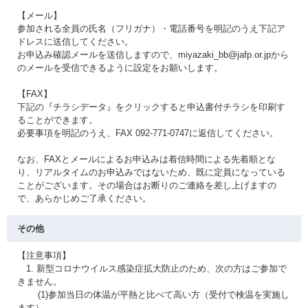
【メール】
参加される全員の氏名（フリガナ）・電話番号を明記のうえ下記ア
ドレスに送信してください。
お申込み確認メールを送信しますので、miyazaki_bb@jafp.or.jpから
のメールを受信できるように設定をお願いします。
【FAX】
下記の『チラシデータ』をクリックすると申込書付チラシを印刷す
ることができます。
必要事項を明記のうえ、FAX 092-771-0747に返信してください。
なお、FAXとメールによるお申込みは着信時間による先着順とな
り、リアルタイムのお申込みではないため、既に定員になっている
ことがございます。その場合はお断りのご連絡を差し上げますの
で、あらかじめご了承ください。
その他
【注意事項】
1. 新型コロナウイルス感染症拡大防止のため、次の方はご参加で
きません。
(1)参加当日の体温が平熱と比べて高い方（受付で検温を実施し
ます）。