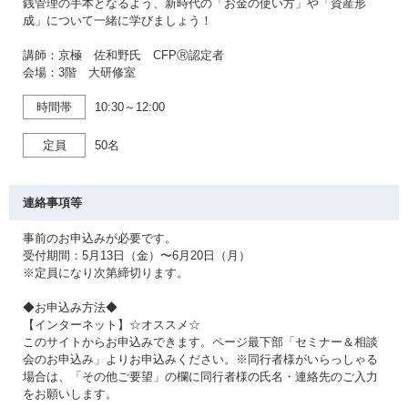
銭管理の手本となるよう、新時代の「お金の使い方」や「資産形
成」について一緒に学びましょう！
講師：京極 佐和野氏 CFPⓇ認定者
会場：3階 大研修室
時間帯
10:30～12:00
定員
50名
連絡事項等
事前のお申込みが必要です。
受付期間：5月13日（金）〜6月20日（月）
※定員になり次第締切ります。
◆お申込み方法◆
【インターネット】☆オススメ☆
このサイトからお申込みできます。ページ最下部「セミナー＆相談
会のお申込み」よりお申込みください。※同行者様がいらっしゃる
場合は、「その他ご要望」の欄に同行者様の氏名・連絡先のご入力
をお願いします。