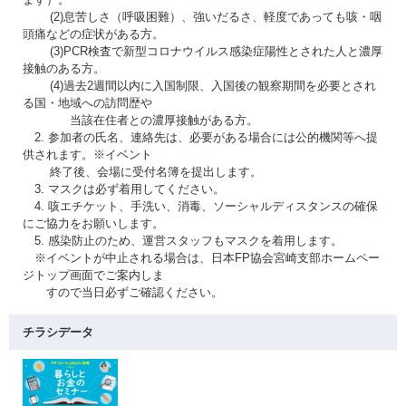
(2)息苦しさ（呼吸困難）、強いだるさ、軽度であっても咳・咽
頭痛などの症状がある方。
(3)PCR検査で新型コロナウイルス感染症陽性とされた人と濃厚
接触のある方。
(4)過去2週間以内に入国制限、入国後の観察期間を必要とされ
る国・地域への訪問歴や
当該在住者との濃厚接触がある方。
2. 参加者の氏名、連絡先は、必要がある場合には公的機関等へ提
供されます。※イベント
終了後、会場に受付名簿を提出します。
3. マスクは必ず着用してください。
4. 咳エチケット、手洗い、消毒、ソーシャルディスタンスの確保
にご協力をお願いします。
5. 感染防止のため、運営スタッフもマスクを着用します。
※イベントが中止される場合は、日本FP協会宮崎支部ホームペー
ジトップ画面でご案内しま
すので当日必ずご確認ください。
チラシデータ