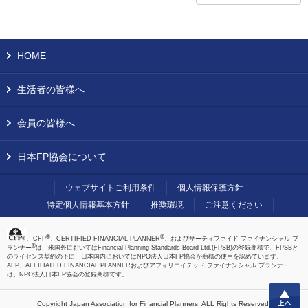
HOME
生活者の皆様へ
会員の皆様へ
日本FP協会について
ウェブサイトご利用条件
個人情報保護方針
特定個人情報基本方針
推奨環境
ご注意ください
®
®
、CFP
、CERTIFIED FINANCIAL PLANNER
、およびサーティファイド ファイナンシャル プ
®
ランナー
は、米国外においてはFinancial Planning Standards Board Ltd.(FPSB)の登録商標で、FPSBと
のライセンス契約の下に、日本国内においてはNPO法人日本FP協会が商標の使用を認めています。
AFP、AFFILIATED FINANCIAL PLANNERおよびアフィリエイテッド ファイナンシャル プランナー
は、NPO法人日本FP協会の登録商標です。
上へ
Copyright Japan Association for Financial Planners,
ALL Rights Reserved.