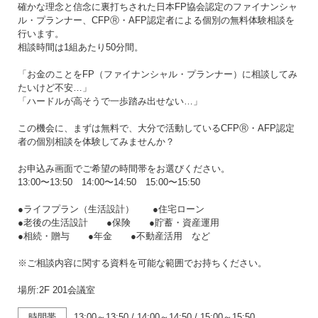
確かな理念と信念に裏打ちされた日本FP協会認定のファイナンシャ
ル・プランナー、CFPⓇ・AFP認定者による個別の無料体験相談を
行います。
相談時間は1組あたり50分間。
「お金のことをFP（ファイナンシャル・プランナー）に相談してみ
たいけど不安…」
「ハードルが高そうで一歩踏み出せない…」
この機会に、まずは無料で、大分で活動しているCFPⓇ・AFP認定
者の個別相談を体験してみませんか？
お申込み画面でご希望の時間帯をお選びください。
13:00〜13:50 14:00〜14:50 15:00〜15:50
●ライフプラン（生活設計） ●住宅ローン
●老後の生活設計 ●保険 ●貯蓄・資産運用
●相続・贈与 ●年金 ●不動産活用 など
※ご相談内容に関する資料を可能な範囲でお持ちください。
場所:2F 201会議室
時間帯
13:00～13:50
/
14:00～14:50
/
15:00～15:50