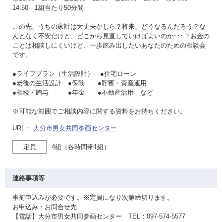
14:50 1組当たり50分間
この先、うちの家計は大丈夫かしら？将来、どうなるんだろう？な
んとなく不安だけと、どこから見直していけばよいのか･･･？お金の
ことは相談しにくいけど、一歩踏み出したいあなたのための相談会
です。
●ライフプラン（生活設計） ●住宅ローン
●老後の生活設計 ●保険 ●貯蓄・資産運用
●相続・贈与 ●年金 ●不動産活用 など
※可能な範囲でご相談内容に関する資料をお持ちください。
URL：
大分市男女共同参画センター
定員
4組（各時間帯1組）
連絡事項等
事前申込みが必要です。※定員になり次第締切ります。
お申込み・お問合せ先
【電話】大分市男女共同参画センター TEL：097-574-5577