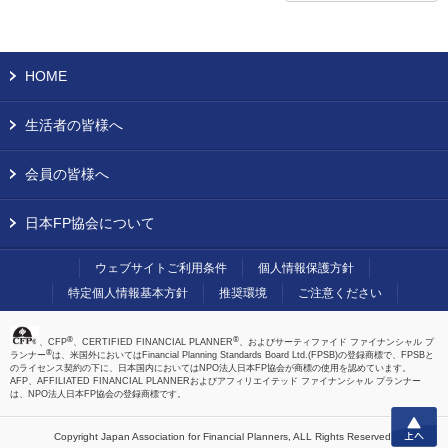
HOME
生活者の皆様へ
会員の皆様へ
日本FP協会について
ウェブサイトご利用条件
個人情報保護方針
特定個人情報基本方針
推奨環境
ご注意ください
®
®
、CFP
、CERTIFIED FINANCIAL PLANNER
、およびサーティファイド ファイナンシャル プ
®
ランナー
は、米国外においてはFinancial Planning Standards Board Ltd.(FPSB)の登録商標で、FPSBと
のライセンス契約の下に、日本国内においてはNPO法人日本FP協会が商標の使用を認めています。
AFP、AFFILIATED FINANCIAL PLANNERおよびアフィリエイテッド ファイナンシャル プランナー
は、NPO法人日本FP協会の登録商標です。
上へ
Copyright Japan Association for Financial Planners,
ALL Rights Reserved.