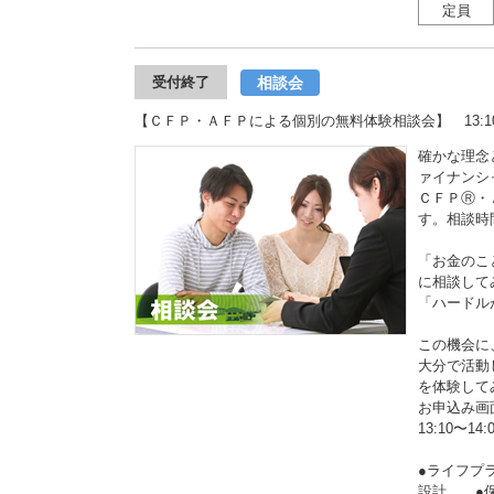
定員
相談会
受付終了
【ＣＦＰ・ＡＦＰによる個別の無料体験相談会】 13:10〜
確かな理念
ァイナンシ
ＣＦＰⓇ・
す。相談時
「お金のこ
に相談して
「ハードル
この機会に
大分で活動
を体験して
お申込み画
13:10〜14:
●ライフプ
設計 ●