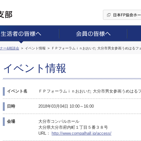
ミナー&相談会
イベント情報
ＦＰフォーラムｉｎおおいた 大分市男女参画うめはるフ
イベント情報
イベント名
ＦＰフォーラムｉｎおおいた 大分市男女参画うめはる
日時
2018年03月04日 10:00～16:00
会場
大分市コンパルホール
大分県大分市府内町１丁目５番３８号
URL：
http://www.compalhall.jp/access/