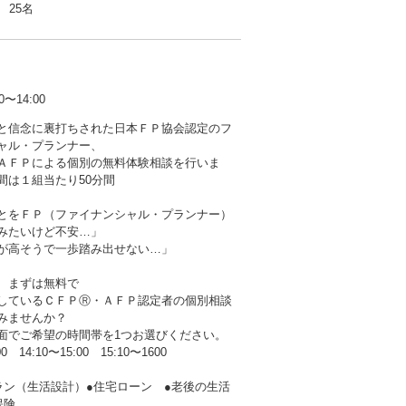
25名
14:00
と信念に裏打ちされた日本ＦＰ協会認定のフ
ャル・プランナー、
ＡＦＰによる個別の無料体験相談を行いま
間は１組当たり50分間
とをＦＰ（ファイナンシャル・プランナー）
みたいけど不安…」
が高そうで一歩踏み出せない…」
、まずは無料で
しているＣＦＰⓇ・ＡＦＰ認定者の個別相談
みませんか？
面でご希望の時間帯を1つお選びください。
00 14:10〜15:00 15:10〜1600
ラン（生活設計）●住宅ローン ●老後の生活
保険