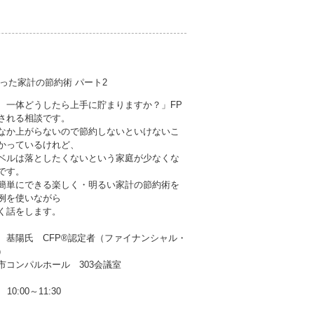
った家計の節約術 パート2
、一体どうしたら上手に貯まりますか？」FP
される相談です。
なか上がらないので節約しないといけないこ
かっているけれど、
ベルは落としたくないという家庭が少なくな
です。
簡単にできる楽しく・明るい家計の節約術を
例を使いながら
く話をします。
 基陽氏 CFP®認定者（ファイナンシャル・
）
市コンパルホール 303会議室
10:00～11:30