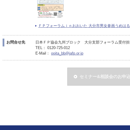
ＦＰフォーラムｉｎおおいた 大分市男女参画うめはるフェス
お問合せ先
日本ＦＰ協会九州ブロック 大分支部フォーラム受付担
TEL： 0120-725-012
E-Mail：
ooita_bb@jafp.or.jp
セミナー&相談会のお申