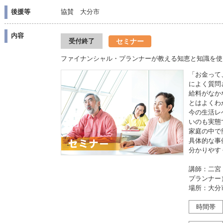
後援等
協賛 大分市
内容
セミナー
受付終了
ファイナンシャル・プランナーが教える知恵と知識を使
「お金って
によく質問
給料がなか
とはよくわ
今の生活レ
いのも実態
家庭の中で
具体的な事
分かりやす
講師：二宮
プランナー
場所：大分
時間帯