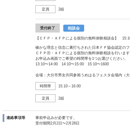
定員
2組
相談会
受付終了
【ＣＦＰ・ＡＦＰによる個別の無料体験相談会】 15:10〜
確かな理念と信念に裏打ちされた日本ＦＰ協会認定のフ
ＣＦＰⓇ・ＡＦＰによる個別の無料体験相談を行います
お申込み画面でご希望の時間帯を1つお選びください。
13:10〜14:00 14:10〜15:00 15:10〜1600
会場：大分市男女共同参画うめはるフェスタ会場内（大
時間帯
15:10～16:00
定員
2組
連絡事項等
事前申込みが必要です。
受付期間2月2日〜2月28日