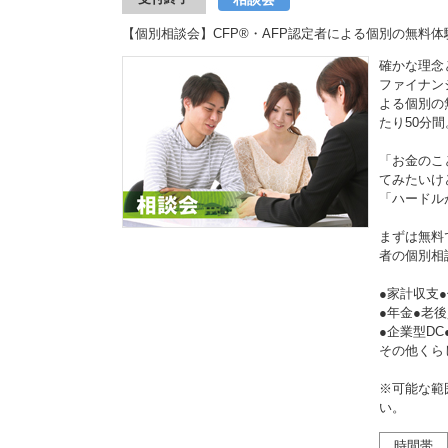
【個別相談会】CFP®・AFP認定者による個別の無料体
確かな理念
ファイナン
よる個別の
たり50分間
「お金のこ
てみたいけ
「ハードル
まずは無料
者の個別相
●家計収支
●年金●老後資
●企業型DC
その他くら
※可能な範
い。
時間帯