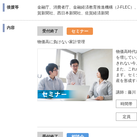
後援等
金融庁、消費者庁、金融経済教育推進機構（J-FLEC
賀新聞社、西日本新聞社、佐賀経済新聞
内容
セミナー
受付終了
物価高に負けない家計管理
物価高時代
を増してい
きれない今
また、これ
ます。セミ
産を形成す
講師：藤川
時間帯
定員
相談会
受付終了