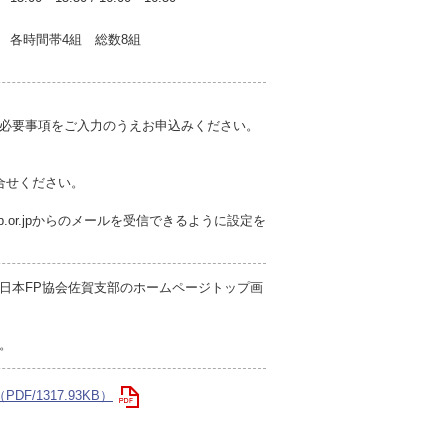
各時間帯4組 総数8組
必要事項をご入力のうえお申込みください。
問合せください。
p.or.jpからのメールを受信できるように設定を
日本FP協会佐賀支部のホームページトップ画
。
DF/1317.93KB）