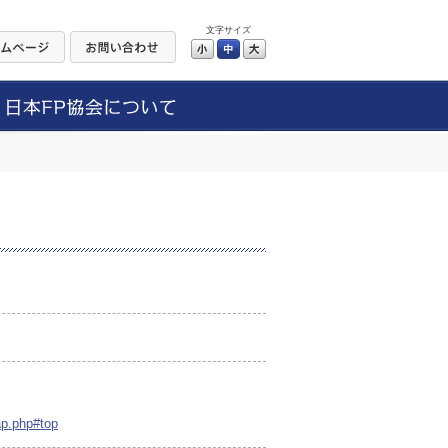
文字サイズ
小
中
大
ap.php#top