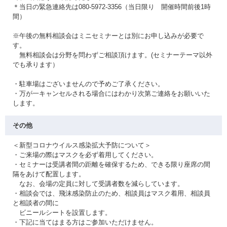
＊当日の緊急連絡先は080-5972-3356（当日限り 開催時間前後1時
間）
※午後の無料相談会はミニセミナーとは別にお申し込みが必要で
す。
無料相談会は分野を問わずご相談頂けます。(セミナーテーマ以外
でも承ります）
・駐車場はございませんので予めご了承ください。
・万が一キャンセルされる場合にはわかり次第ご連絡をお願いいた
します。
その他
＜新型コロナウイルス感染拡大予防について＞
・ご来場の際はマスクを必ず着用してください。
・セミナーは受講者間の距離を確保するため、できる限り座席の間
隔をあけて配置します。
なお、会場の定員に対して受講者数を減らしています。
・相談会では、飛沫感染防止のため、相談員はマスク着用、相談員
と相談者の間に
ビニールシートを設置します。
・下記に当てはまる方はご参加いただけません。