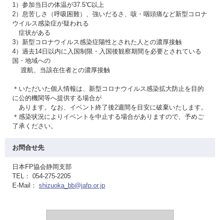
1）参加当日の体温が37.5℃以上
2）息苦しさ（呼吸困難）、強いだるさ、咳・咽頭痛など新型コロナ
ウイルス感染症が疑われる
症状がある
3）新型コロナウイルス感染症陽性とされた人との濃厚接触
4）過去14日以内に入国制限・入国後観察期間を必要とされている
国・地域への
渡航、当該在住者との濃厚接触
＊いただいた個人情報は、新型コロナウイルス感染拡大防止を目的
に公的機関等へ提供する場合が
あります。なお、イベント終了後2週間を目安に破棄いたします。
＊感染状況によりイベントを中止する場合がありますので、予めご
了承ください。
お問合せ先
日本FP協会静岡支部
TEL： 054-275-2205
E-Mail：
shizuoka_bb@jafp.or.jp