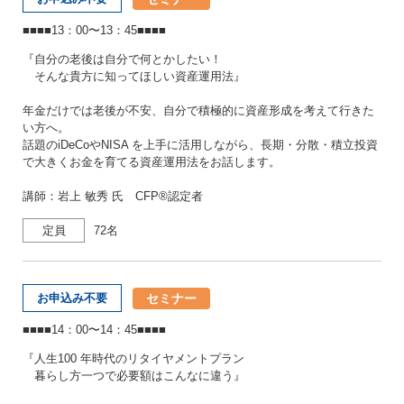
■■■■13：00〜13：45■■■■
『自分の老後は自分で何とかしたい！
そんな貴方に知ってほしい資産運用法』
年金だけでは老後が不安、自分で積極的に資産形成を考えて行きた
い方へ。
話題のiDeCoやNISA を上手に活用しながら、長期・分散・積立投資
で大きくお金を育てる資産運用法をお話します。
講師：岩上 敏秀 氏 CFP®認定者
定員
72名
セミナー
お申込み不要
■■■■14：00〜14：45■■■■
『人生100 年時代のリタイヤメントプラン
暮らし方一つで必要額はこんなに違う』