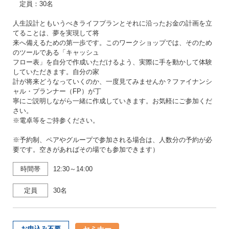
定員：30名
人生設計ともいうべきライフプランとそれに沿ったお金の計画を立
てることは、夢を実現して将
来へ備えるための第一歩です。このワークショップでは、そのため
のツールである「キャッシュ
フロー表」を自分で作成いただけるよう、実際に手を動かして体験
していただきます。自分の家
計が将来どうなっていくのか、一度見てみませんか？ファイナンシ
ャル・プランナー（FP）が丁
寧にご説明しながら一緒に作成していきます。お気軽にご参加くだ
さい。
※電卓等をご持参ください。
※予約制、ペアやグループで参加される場合は、人数分の予約が必
要です。空きがあればその場でも参加できます）
時間帯
12:30～14:00
定員
30名
セミナー
お申込み不要