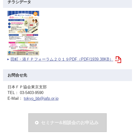
チラシデータ
田町・港ＦＰフォーラム２０１９PDF（PDF/1939.38KB）
お問合せ先
日本ＦＰ協会東京支部
TEL： 03-5403-9590
E-Mail：
tokyo_bb@jafp.or.jp
セミナー&相談会のお申込み