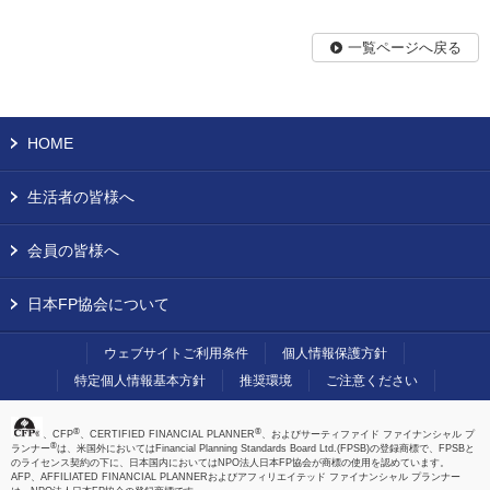
一覧ページへ戻る
HOME
生活者の皆様へ
会員の皆様へ
日本FP協会について
ウェブサイトご利用条件
個人情報保護方針
特定個人情報基本方針
推奨環境
ご注意ください
®
®
、CFP
、CERTIFIED FINANCIAL PLANNER
、およびサーティファイド ファイナンシャル プ
®
ランナー
は、米国外においてはFinancial Planning Standards Board Ltd.(FPSB)の登録商標で、FPSBと
のライセンス契約の下に、日本国内においてはNPO法人日本FP協会が商標の使用を認めています。
AFP、AFFILIATED FINANCIAL PLANNERおよびアフィリエイテッド ファイナンシャル プランナー