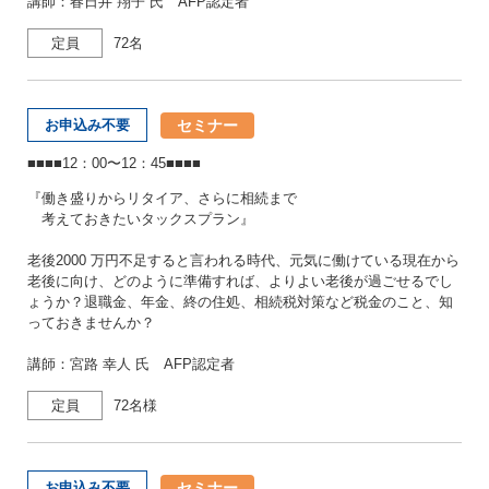
講師：春日井 翔子 氏 AFP認定者
定員
72名
セミナー
お申込み不要
■■■■12：00〜12：45■■■■
『働き盛りからリタイア、さらに相続まで
考えておきたいタックスプラン』
老後2000 万円不足すると言われる時代、元気に働けている現在から
老後に向け、どのように準備すれば、よりよい老後が過ごせるでし
ょうか？退職金、年金、終の住処、相続税対策など税金のこと、知
っておきませんか？
講師：宮路 幸人 氏 AFP認定者
定員
72名様
セミナー
お申込み不要