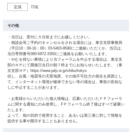
定員
72名
その他
・当日は、受付に５分前までにお越しください。
・相談会等ご予約のキャンセルをされる場合には、東京支部事務局
（平日10：00-16：00）03-5403-9590にご連絡いただくか、当日は、
当日専用番号080-5972-3350にご連絡をお願いいたします。
・やむを得ない事情により当フォーラムを中止する場合は、東京支
部のＨＰにて開催日当日の朝７時までにお知らせいたします。（東
京支部ＨＰ）https://www.jafp.or.jp/shibu/tokyo
但し、台風・地震等の天変地異、その他不可抗力の発生を原因とし
て、インターネット環境が確保できない等の場合は、事前の告知な
しに中止することがあります。
・お客様からいただいた個人情報は、応募いただいたＦＰフォーラ
ムに関する通知にのみ使用し、FＰフォーラム終了後はすべて破棄い
たします。
よって、他の目的で使用すること、あるいは第三者に対して情報を
提供する事や開示することもありません。