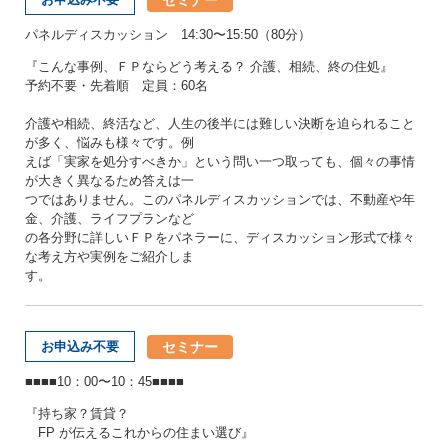
パネルディスカッション 14:30〜15:50（80分）
『こんな事例、ＦＰならどう考える？ 介護、相続、終の住処』
予約不要・先着順 定員：60名
介護や相続、終活など、人生の後半には難しい決断を迫られること
が多く、悩みも様々です。例
えば「実家を処分すべきか」という問い一つ取っても、個々の事情
が大きく異なるため答えは一
つではありません。このパネルディスカッションでは、不動産や年
金、介護、ライフプランなど
の各分野に詳しいＦＰをパネラーに、ディスカッション形式で様々
な考え方や実例をご紹介しま
す。
セミナー
お申込み不要
■■■■10：00〜10：45■■■■
『持ち家？賃貸？
FP が伝えるこれからの住まい選び』