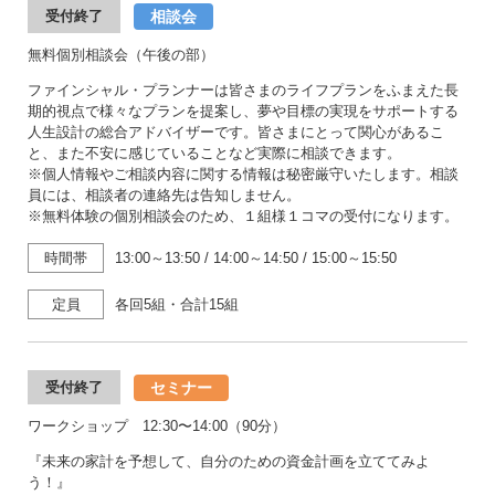
相談会
受付終了
無料個別相談会（午後の部）
ファインシャル・プランナーは皆さまのライフプランをふまえた長
期的視点で様々なプランを提案し、夢や目標の実現をサポートする
人生設計の総合アドバイザーです。皆さまにとって関心があるこ
と、また不安に感じていることなど実際に相談できます。
※個人情報やご相談内容に関する情報は秘密厳守いたします。相談
員には、相談者の連絡先は告知しません。
※無料体験の個別相談会のため、１組様１コマの受付になります。
時間帯
13:00～13:50
/
14:00～14:50
/
15:00～15:50
定員
各回5組・合計15組
セミナー
受付終了
ワークショップ 12:30〜14:00（90分）
『未来の家計を予想して、自分のための資金計画を立ててみよ
う！』