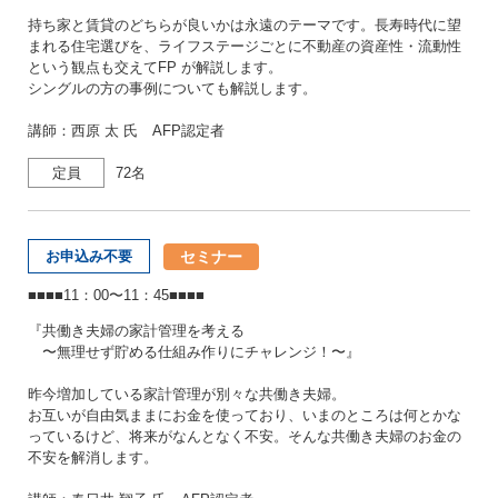
持ち家と賃貸のどちらが良いかは永遠のテーマです。長寿時代に望
まれる住宅選びを、ライフステージごとに不動産の資産性・流動性
という観点も交えてFP が解説します。
シングルの方の事例についても解説します。
講師：西原 太 氏 AFP認定者
定員
72名
セミナー
お申込み不要
■■■■11：00〜11：45■■■■
『共働き夫婦の家計管理を考える
〜無理せず貯める仕組み作りにチャレンジ！〜』
昨今増加している家計管理が別々な共働き夫婦。
お互いが自由気ままにお金を使っており、いまのところは何とかな
っているけど、将来がなんとなく不安。そんな共働き夫婦のお金の
不安を解消します。