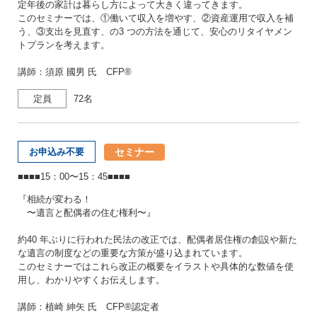
定年後の家計は暮らし方によって大きく違ってきます。
このセミナーでは、①働いて収入を増やす、②資産運用で収入を補
う、③支出を見直す、の3 つの方法を通じて、安心のリタイヤメン
トプランを考えます。
講師：須原 國男 氏 CFP®
定員
72名
セミナー
お申込み不要
■■■■15：00〜15：45■■■■
『相続が変わる！
〜遺言と配偶者の住む権利〜』
約40 年ぶりに行われた民法の改正では、配偶者居住権の創設や新た
な遺言の制度などの重要な方策が盛り込まれています。
このセミナーではこれら改正の概要をイラストや具体的な数値を使
用し、わかりやすくお伝えします。
講師：植崎 紳矢 氏 CFP®認定者