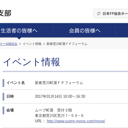
ミナー&相談会
イベント情報
新春荒川町屋ＦＰフォーラム
イベント情報
イベント名
新春荒川町屋ＦＰフォーラム
日時
2017年01月14日 10:00～16:30
会場
ムーブ町屋 受付３階
東京都荒川区荒川７−５０−９
URL：
http://www.sunny-move.com/move/