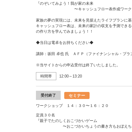
『のぞいてみよう！我が家の未来
〜キャッシュフロー表作成ワークシ
家族の夢の実現には、未来を見据えたライフプランに基
キャッシュフロー表は、未来の家計の収支を予測できる
の作り方を学んでみましょう！！
◆当日は電卓をお持ちください◆
講師：坂田 卓也 氏 ＡＦＰ（ファイナンシャル・プラ
※当サイトからの申込受付は終了いたしました。
時間帯
12:00～13:20
セミナー
受付終了
ワークショップ １４：３０〜１６：２０
定員３０名
『親子でたのしくおこづかいゲーム
〜おこづかいちょうの書き方もおぼえちゃ