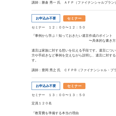
講師：勝倉 秀一 氏 ＡＦＰ（ファイナンシャルプラン
セミナー
お申込み不要
セミナー １２：００〜１２：５０
『事例から学ぶ！知っておきたい遺言作成のポイント
〜具体的な書き方と手続
遺言は家族に対する想いを伝える手段です。遺言につい
方や手続きなど事例を交えながら説明し、遺言に対する
す。
講師：豊岡 秀之 氏 ＣＦＰ®（ファイナンシャル・プ
セミナー
お申込み不要
セミナー １３：００〜１３：５０
定員１２０名
『教育費を準備する本当の理由