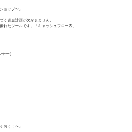
ョップ〜』
づく資金計画が欠かせません。
優れたツールです。「キャッシュフロー表」
ンナー）
おう！〜』