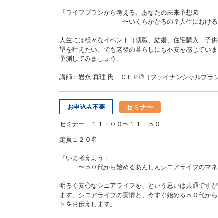
『ライフプランから考える、あなたの未来予想図
〜いくらかかるの？人生における三
人生には様々なイベント（就職、結婚、住宅購入、子供
望を叶えたい、でも老後の暮らしにも不安を感じていま
予測してみましょう。
講師：岩永 真理 氏 ＣＦＰ®（ファイナンシャルプラ
セミナー
お申込み不要
セミナー １１：００〜１１：５０
定員１２０名
『いま考えよう！
〜５０代から始めるあんしんシニアライフのマネ
明るく安心なシニアライフを、という思いは共通ですが
ます。シニアライフの実情と、今すぐ始める５０代から
トをお伝えします。