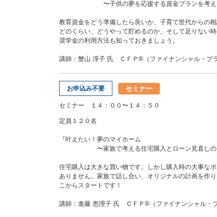
〜子供の夢を応援する資金プランを考えよ
教育資金をどう準備したら良いか、子育て世代からの相
どのくらい、どうやって貯めるのか、そして足りない時
奨学金の利用方法も知っておきましょう。
講師：蟹山 淳子 氏 ＣＦＰ®（ファイナンシャル・プ
セミナー
お申込み不要
セミナー １４：００〜１４：５０
定員１２０名
『叶えたい！夢のマイホーム
〜家族で考える住宅購入とローン見直しのス
住宅購入は大きな買い物です。しかし購入時の大事なポ
ありません。家族で話し合い、オリジナルの計画を作り
こからスタートです！
講師：進藤 恵理子 氏 ＣＦＰ®（ファイナンシャル・