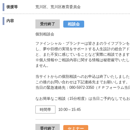
後援等
荒川区、荒川区教育委員会
内容
相談会
受付終了
個別相談会
ファインシャル・プランナーは皆さまのライフプランを
し、夢や目標の実現をサポートする人生設計の総合アド
と、また不安に感じていることなど実際に相談できます
※個人情報やご相談内容に関する情報は秘密厳守いたし
ません。
当サイトからの個別相談へのお申込は終了いたしました
この後のお問い合わせは下記連絡先までお願いします。
当日の緊急連絡先：080-5972-3350（ＦＰフォーラム
なお簡単なご相談（15分程度）は当日ご予約なしでも
時間帯
10:00～15:45
セミナー
受付終了