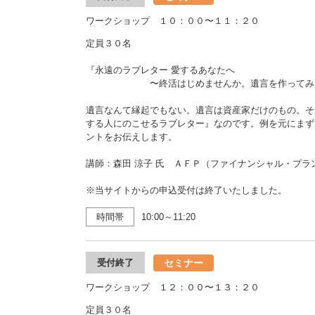
ワークショップ １０：００〜１１：２０
定員３０名
『永遠のラブレター 愛するあなたへ
〜終活はじめませんか。遺言を作ってみま
遺言なんて縁起でもない。遺言は資産家だけのもの。そ
する人にのこせるラブレター』なのです。例を元にまず
ントをお伝えします。
講師：森田 涼子 氏 ＡＦＰ（ファイナンシャル・プラ
※当サイトからの申込受付は終了いたしました。
時間帯
10:00～11:20
セミナー
受付終了
ワークショップ １２：００〜１３：２０
定員３０名