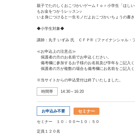
親子でたのしくおこづかいゲームｆｏｒ小学生「ほしい
もお金をつかうレッスン♪
いま身につけると一生モノだよおこづかいちょうの書き
◆小学生対象◆
講師：丸子 いずみ 氏 ＣＦＰ®（ファイナンシャル・
≪お申込上の注意点≫
保護者の方のお名前でお申込ください。
備考欄に参加するお子様のお名前及び学年をご記入く
保護者の方が複数の場合も備考欄にお名前をご記入く
※当サイトからの申込受付は終了いたしました。
時間帯
14:30～16:20
セミナー
お申込み不要
セミナー １０：００〜１０：５０
定員１２０名