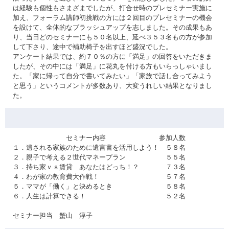
は経験も個性もさまざまでしたが、打合せ時のプレセミナー実施に
加え、フォーラム講師初挑戦の方には２回目のプレセミナーの機会
を設けて、全体的なブラッシュアップを志しました。その成果もあ
り、当日どのセミナーにも５０名以上、延べ３５３名もの方が参加
して下さり、途中で補助椅子を出すほど盛況でした。
アンケート結果では、約７０％の方に「満足」の回答をいただきま
したが、その中には「満足」に花丸を付ける方もいらっしゃいまし
た。「家に帰って自分で書いてみたい」「家族で話し合ってみよう
と思う」というコメントが多数あり、大変うれしい結果となりまし
た。
セミナー内容 参加人数
１．遺される家族のために遺言書を活用しよう！ ５８名
２．親子で考える２世代マネープラン ５５名
３．持ち家ｖｓ賃貸 あなたはどっち！？ ７３名
４．わが家の教育費大作戦！ ５７名
５．ママが「働く」と決めるとき ５８名
６．人生は計算できる！ ５２名
セミナー担当 蟹山 淳子