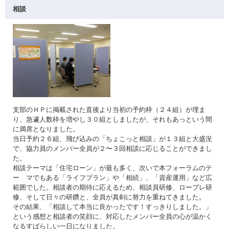
相談
支部のＨＰに掲載された直後より当初の予約枠（２４組）が埋ま
り、急遽人数枠を増やし３０組としましたが、それもあっという間
に満席となりました。
当日予約２６組、飛び込みの「ちょこっと相談」が１３組と大盛況
で、協力員のメンバー全員が２〜３回相談に応じることができまし
た。
相談テーマは「住宅ローン」が最も多く、次いで本フォーラムのテ
ー マでもある「ライフプラン」や「相続」、「資産運用」など広
範囲でした。相談者の期待に応えるため、相談員研修、ロープレ研
修、そして日々の研鑽と、全員が真剣に努力を重ねてきました。
その結果、「相談して本当に良かったです！すっきりしました。」
という感想と相談者の笑顔に、対応したメンバー全員の心が温かく
なるすばらしい一日になりました。