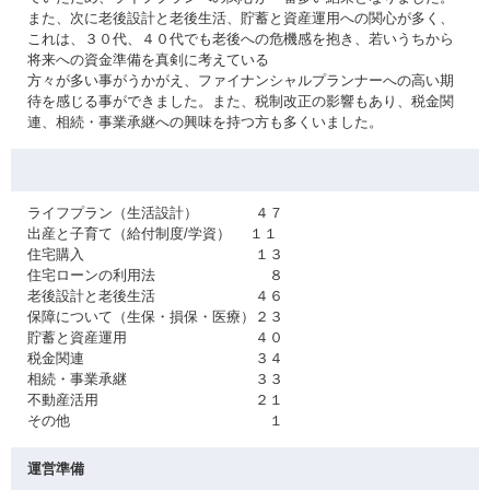
また、次に老後設計と老後生活、貯蓄と資産運用への関心が多く、
これは、３０代、４０代でも老後への危機感を抱き、若いうちから
将来への資金準備を真剣に考えている
方々が多い事がうかがえ、ファイナンシャルプランナーへの高い期
待を感じる事ができました。また、税制改正の影響もあり、税金関
連、相続・事業承継への興味を持つ方も多くいました。
ライフプラン（生活設計） ４７
出産と子育て（給付制度/学資） １１
住宅購入 １３
住宅ローンの利用法 ８
老後設計と老後生活 ４６
保障について（生保・損保・医療）２３
貯蓄と資産運用 ４０
税金関連 ３４
相続・事業承継 ３３
不動産活用 ２１
その他 １
運営準備