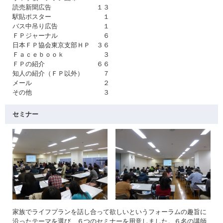
読売新聞広告 １３
駅貼ポスター １
バス中吊り広告 １
ＦＰジャーナル ６
日本ＦＰ協会東京支部ＨＰ ３６
Ｆａｃｅｂｏｏｋ ３
ＦＰの紹介 ６６
知人の紹介（ＦＰ以外） ７
メール ２
その他 ３
セミナー
家族でライフプランを話し合って欲しいというフォーラムの趣旨に
沿ったテーマを選び、６つのセミナーを用意しました。６名の講師