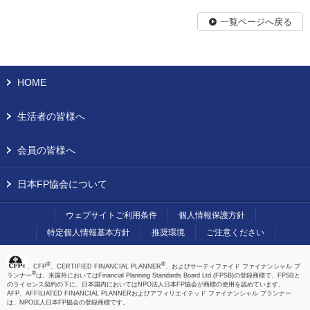
一覧ページへ戻る
HOME
生活者の皆様へ
会員の皆様へ
日本FP協会について
ウェブサイトご利用条件
個人情報保護方針
特定個人情報基本方針
推奨環境
ご注意ください
®
®
、CFP
、CERTIFIED FINANCIAL PLANNER
、およびサーティファイド ファイナンシャル プ
®
ランナー
は、米国外においてはFinancial Planning Standards Board Ltd.(FPSB)の登録商標で、FPSBと
のライセンス契約の下に、日本国内においてはNPO法人日本FP協会が商標の使用を認めています。
AFP、AFFILIATED FINANCIAL PLANNERおよびアフィリエイテッド ファイナンシャル プランナー
は、NPO法人日本FP協会の登録商標です。