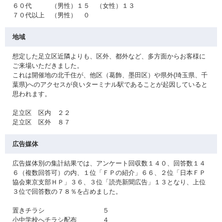
６０代 （男性）１５ （女性）１３
７０代以上 （男性） ０
地域
想定した足立区近隣よりも、区外、都外など、多方面からお客様に
ご来場いただきました。
これは開催地の北千住が、他区（葛飾、墨田区）や県外(埼玉県、千
葉県)へのアクセスが良いターミナル駅であることが起因していると
思われます。
足立区 区内 ２２
足立区 区外 ８７
広告媒体
広告媒体別の集計結果では、アンケート回収数１４０、回答数１４
６（複数回答可）の内、１位「ＦＰの紹介」６６、２位「日本ＦＰ
協会東京支部ＨＰ」３６、３位「読売新聞広告」１３となり、上位
３位で回答数の７８％を占めました。
置きチラシ ５
小中学校へチラシ配布 ４