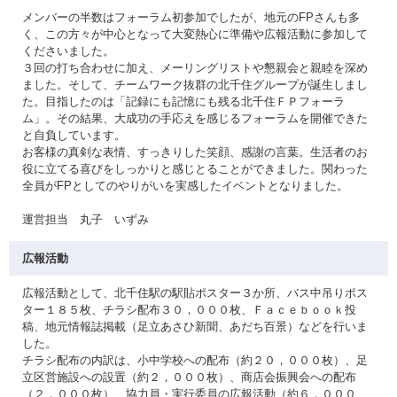
メンバーの半数はフォーラム初参加でしたが、地元のFPさんも多
く、この方々が中心となって大変熱心に準備や広報活動に参加して
くださいました。
３回の打ち合わせに加え、メーリングリストや懇親会と親睦を深め
ました。そして、チームワーク抜群の北千住グループが誕生しまし
た。目指したのは「記録にも記憶にも残る北千住ＦＰフォーラ
ム」。その結果、大成功の手応えを感じるフォーラムを開催できた
と自負しています。
お客様の真剣な表情、すっきりした笑顔、感謝の言葉。生活者のお
役に立てる喜びをしっかりと感じとることができました。関わった
全員がFPとしてのやりがいを実感したイベントとなりました。
運営担当 丸子 いずみ
広報活動
広報活動として、北千住駅の駅貼ポスター３か所、バス中吊りポス
ター１８５枚、チラシ配布３０，０００枚、Ｆａｃｅｂｏｏｋ投
稿、地元情報誌掲載（足立あさひ新聞、あだち百景）などを行いま
した。
チラシ配布の内訳は、小中学校への配布（約２０，０００枚）、足
立区営施設への設置（約２，０００枚）、商店会振興会への配布
（２，０００枚）、協力員・実行委員の広報活動（約６，０００