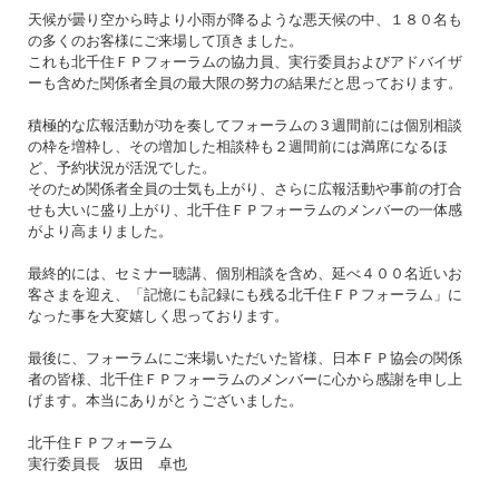
天候が曇り空から時より小雨が降るような悪天候の中、１８０名も
の多くのお客様にご来場して頂きました。
これも北千住ＦＰフォーラムの協力員、実行委員およびアドバイザ
ーも含めた関係者全員の最大限の努力の結果だと思っております。
積極的な広報活動が功を奏してフォーラムの３週間前には個別相談
の枠を増枠し、その増加した相談枠も２週間前には満席になるほ
ど、予約状況が活況でした。
そのため関係者全員の士気も上がり、さらに広報活動や事前の打合
せも大いに盛り上がり、北千住ＦＰフォーラムのメンバーの一体感
がより高まりました。
最終的には、セミナー聴講、個別相談を含め、延べ４００名近いお
客さまを迎え、「記憶にも記録にも残る北千住ＦＰフォーラム」に
なった事を大変嬉しく思っております。
最後に、フォーラムにご来場いただいた皆様、日本ＦＰ協会の関係
者の皆様、北千住ＦＰフォーラムのメンバーに心から感謝を申し上
げます。本当にありがとうございました。
北千住ＦＰフォーラム
実行委員長 坂田 卓也