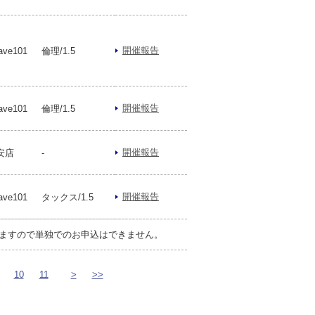
開催報告
e101
倫理/1.5
開催報告
e101
倫理/1.5
開催報告
安店
-
開催報告
e101
タックス/1.5
ますので単独でのお申込はできません。
10
11
>
>>