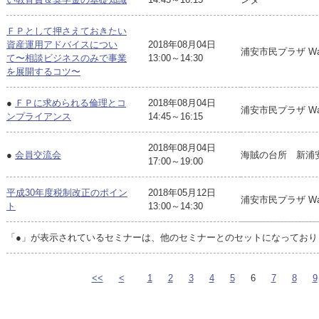
ＦＰとして押さえておきたい
資産運用アドバイスについ
2018年08月04日
浦安市民プラザ Wav
て〜相談ビジネスのみで事業
13:00～14:30
を展開するコツ〜
●
ＦＰに求められる倫理とコ
2018年08月04日
浦安市民プラザ Wav
ンプライアンス
14:45～16:15
2018年08月04日
●
会員交流会
海賊の台所 新浦
17:00～19:00
平成30年度税制改正のポイン
2018年05月12日
浦安市民プラザ Wav
ト
13:00～14:30
「●」が表示されているセミナーは、他のセミナーとのセットになっており
<<
<
1
2
3
4
5
6
7
8
9