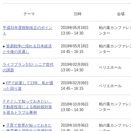
テーマ
日時
会場
平成31年度税制改正のポイン
2019年05月18日
柏の葉カンファレ
ト
13:00～14:30
ンター
●
貿易戦争に揺れる日本経済
2019年05月18日
柏の葉カンファレ
と今後の見通し
14:45～16:15
ンター
ライフプラン3.0とシニア世代
2019年02月09日
ペリエホール
の課題
13:00～14:30
●
FPで起業して13年。私が通
2019年02月09日
ペリエホール
った回り道
14:45～16:15
ＦＰとして知っておきたい、
柏の葉カンファレ
2018年10月06日
不動産投資による相続税対策
ンター
13:00～14:30
を巡るトラブル事例
●
子育て世帯が知っておきた
2018年10月06日
柏の葉カンファレ
い教育費＆奨学金の基礎知識
14:45～16:15
ンター