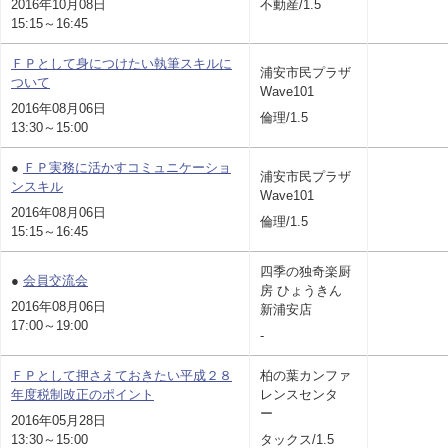
2016年10月08日
不動産/1.5
15:15～16:45
ＦＰとして身につけたい執筆スキルに
浦安市民プラザ
ついて
Wave101
2016年08月06日
倫理/1.5
13:30～15:00
●
ＦＰ実務に活かすコミュニケーショ
浦安市民プラザ
ンスキル
Wave101
2016年08月06日
倫理/1.5
15:15～16:45
四季の独奇楽厨
●
会員交流会
房 ひょうきん
2016年08月06日
新浦安店
17:00～19:00
-
ＦＰとして押さえておきたい平成２８
柏の葉カンファ
年度税制改正のポイント
レンスセンタ
ー
2016年05月28日
13:30～15:00
タックス/1.5