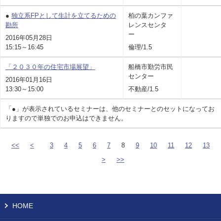
●
独立系FPとして生計を立てるための
柏の葉カンファ
勘所
レンスセンタ
ー
2016年05月28日
15:15～16:45
倫理/1.5
「２０３０年の住宅市場展望」
船橋市勤労市民
センター
2016年01月16日
13:30～15:00
不動産/1.5
「●」が表示されているセミナーは、他のセミナーとのセットになってお
りますので単独でのお申込はできません。
<<
<
3
4
5
6
7
8
9
10
11
12
13
>
>>
HOME