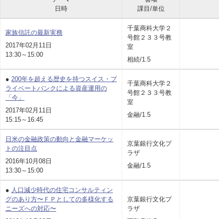
日時
課目/単位
千葉商科大学２
家族信託の最新実務
号館２３３号教
2017年02月11日
室
13:30～15:00
相続/1.5
●
200年を超える歴史を持つスイス・プ
千葉商科大学２
ライベートバンクによる資産運用の
号館２３３号教
「今」
室
2017年02月11日
金融/1.5
15:15～16:45
日米の金融政策の動向と金融マーケッ
京葉銀行文化プ
トの注目点
ラザ
2016年10月08日
金融/1.5
13:30～15:00
●
人口減少時代の住宅コンサルティン
グのあり方〜ＦＰとしての多様化する
京葉銀行文化プ
ニーズへの対応〜
ラザ