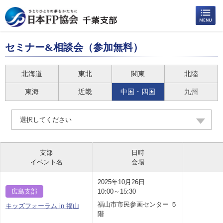
セミナー&相談会（参加無料）
北海道
東北
関東
北陸
東海
近畿
中国・四国
九州
選択してください
支部
日時
イベント名
会場
2025年10月26日
広島支部
10:00～15:30
福山市市民参画センター ５
キッズフォーラム in 福山
階