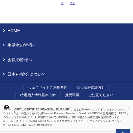
>
>>
HOME
生活者の皆様へ
会員の皆様へ
日本FP協会について
ウェブサイトご利用条件
個人情報保護方針
特定個人情報基本方針
推奨環境
ご注意ください
®
®
、CFP
、CERTIFIED FINANCIAL PLANNER
、およびサーティファイド ファイナンシャル プ
®
ランナー
は、米国外においてはFinancial Planning Standards Board Ltd.(FPSB)の登録商標で、FPSBと
のライセンス契約の下に、日本国内においてはNPO法人日本FP協会が商標の使用を認めています。
AFP、AFFILIATED FINANCIAL PLANNERおよびアフィリエイテッド ファイナンシャル プランナー
は、NPO法人日本FP協会の登録商標です。
上へ