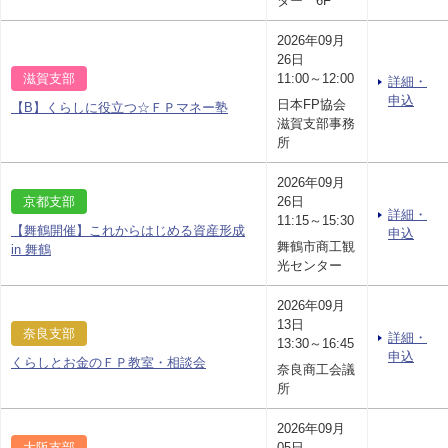
ター 6F
2026年09月
26日
滋賀支部
11:00～12:00
詳細・
申込
日本FP協会
【B】くらしに役立つ☆ＦＰマネー塾
滋賀支部事務
所
2026年09月
京都支部
26日
詳細・
11:15～15:30
【舞鶴開催】これからはじめる資産形成
申込
舞鶴市商工観
in 舞鶴
光センター
2026年09月
13日
奈良支部
詳細・
13:30～16:45
申込
くらしとお金のＦＰ教室・相談会
奈良商工会議
所
2026年09月
大阪支部
05日