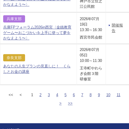
神戸市立住之
かなえよう〜〉
江公民館
兵庫支部
2026年07月
19日
開催報
兵庫FPフォーラム2026in西宮〈金銭教育
13:30～16:30
告
ゲーム〜おこづかいを上手に使って夢を
西宮市民会館
かなえよう〜〉
2026年07月
05日
奈良支部
10:00～11:30
あなたの人生プランの見直しに！ くら
王寺町やわら
しとお金の講座
ぎ会館３階
研修室
<<
<
1
2
3
4
5
6
7
8
9
10
11
>
>>