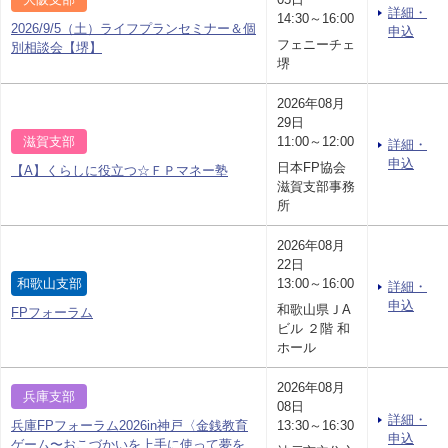
詳細・
14:30～16:00
2026/9/5（土）ライフプランセミナー＆個
申込
フェニーチェ
別相談会【堺】
堺
2026年08月
29日
滋賀支部
11:00～12:00
詳細・
申込
日本FP協会
【A】くらしに役立つ☆ＦＰマネー塾
滋賀支部事務
所
2026年08月
22日
和歌山支部
13:00～16:00
詳細・
申込
和歌山県ＪA
FPフォーラム
ビル ２階 和
ホール
2026年08月
兵庫支部
08日
詳細・
兵庫FPフォーラム2026in神戸〈金銭教育
13:30～16:30
申込
ゲーム〜おこづかいを上手に使って夢を