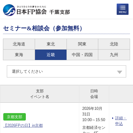
セミナー&相談会（参加無料）
北海道
東北
関東
北陸
東海
近畿
中国・四国
九州
選択してください
支部
日時
イベント名
会場
2026年10月
31日
京都支部
詳細・
10:00～15:50
申込
【2026FPの日】in京都
京都経済セン