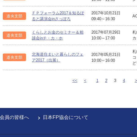
ＦＰフォーラム2017＆知るぽ
2017年10月21日
道央支部
A
ると講演会inさっぽろ
09:40～16:30
くらしとお金のセミナー＆相
2017年07月29日
札
道央支部
談会inチ・カ・ホ
10:00～17:00
カ
札
北海道住まいと暮らしのフェ
2017年05月21日
道央支部
コ
ア2017（出展）
10:00～16:00
ど
<<
<
1
2
3
4
会員の皆様へ
日本FP協会について