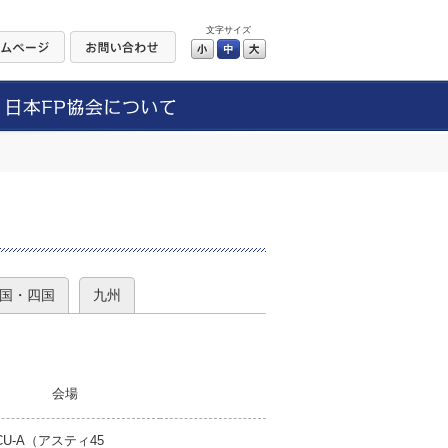
文字サイズ
小
中
大
）
国・四国
九州
会場
CU-A（アスティ45