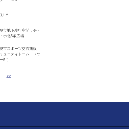
CU−Y
幌市地下歩行空間：チ・
・ホ北3条広場
幌市スポーツ交流施設
ミュニティドーム （つ
ーむ）
>
>>