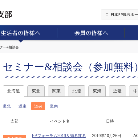
ミナー&相談会
セミナー&相談会（参加無料
北海道
東北
関東
北陸
東海
近畿
中
道北
道東
道央
道南
支部
イベント名
日時
FPフォーラム2019＆知るぽる
2019年10月26日
A