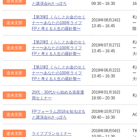
道央支部
と講演会inさっぽろ
09:30～16:30
1
【第3弾】くらしとお金のセミ
札
2019年08月24日
道央支部
ナー〜あなたの100年ライフ
ー
13:45～16:45
FPと考える人生の羅針盤〜
階
【第2弾】くらしとお金のセミ
札
2019年07月27日
道央支部
ナー〜あなたの100年ライフ
ー
13:45～16:45
FPと考える人生の羅針盤〜
大
【第1弾】くらしとお金のセミ
札
2019年06月22日
道央支部
ナー〜あなたの100年ライフ
ー
13:45～16:30
FPと考える人生の羅針盤〜
大
20代・30代から始める資産運
2019年01月16日
道央支部
札
用セミナー
19:00～20:30
FPフォーラム2018＆知るぽる
2018年10月27日
道央支部
A
と講演会inさっぽろ
09:40～16:30
2018年08月04日
T
道央支部
ライフプランセミナー
10:00～11:30
ン