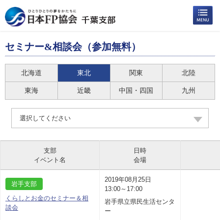
セミナー&相談会（参加無料）
北海道
東北
関東
北陸
東海
近畿
中国・四国
九州
選択してください
支部
日時
イベント名
会場
2019年08月25日
岩手支部
13:00～17:00
くらしとお金のセミナー＆相
岩手県立県民生活センタ
談会
ー