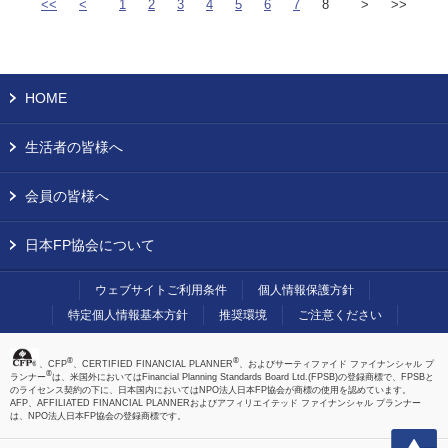
<<
<
1
2
3
4
5
6
7
8
>
>>
HOME
生活者の皆様へ
会員の皆様へ
日本FP協会について
ウェブサイトご利用条件
個人情報保護方針
特定個人情報基本方針
推奨環境
ご注意ください
®
®
、CFP
、CERTIFIED FINANCIAL PLANNER
、およびサーティファイド ファイナンシャル プ
®
ランナー
は、米国外においてはFinancial Planning Standards Board Ltd.(FPSB)の登録商標で、FPSBと
のライセンス契約の下に、日本国内においてはNPO法人日本FP協会が商標の使用を認めています。
AFP、AFFILIATED FINANCIAL PLANNERおよびアフィリエイテッド ファイナンシャル プランナー
は、NPO法人日本FP協会の登録商標です。
上へ