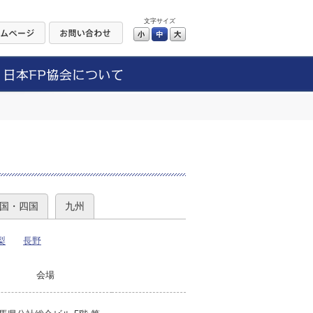
文字サイズ
小
中
大
）
国・四国
九州
梨
長野
会場