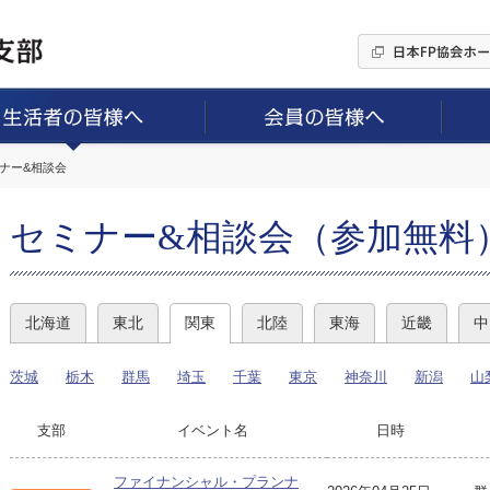
ミナー&相談会
セミナー&相談会（参加無料
北海道
東北
関東
北陸
東海
近畿
中
茨城
栃木
群馬
埼玉
千葉
東京
神奈川
新潟
山
支部
イベント名
日時
ファイナンシャル・プランナ