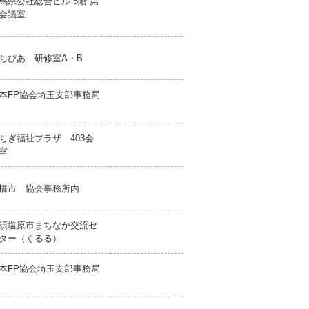
馬県公社総合ビル 5階 第
会議室
ちぴあ 研修室A・B
本FP協会埼玉支部事務局
ちぎ福祉プラザ 403会
室
橋市 協会事務所内
須塩原市まちなか交流セ
ター（くるる）
本FP協会埼玉支部事務局