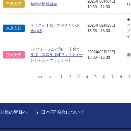
2026年03月04日
千葉支部
無料体験相談会
船
10:30～12:30
★
今年こそ！知っておきたいお
2026年02月28日
ア
東京支部
金の話
13:35～16:00
プ
イ
FPフォーラムin境町 子育て
2026年02月22日
境
茨城支部
支援・教育支援xFP（ファイナ
13:30～16:30
ンシャル・プランナー）
<<
<
1
2
3
4
5
6
7
8
9
会員の皆様へ
日本FP協会について