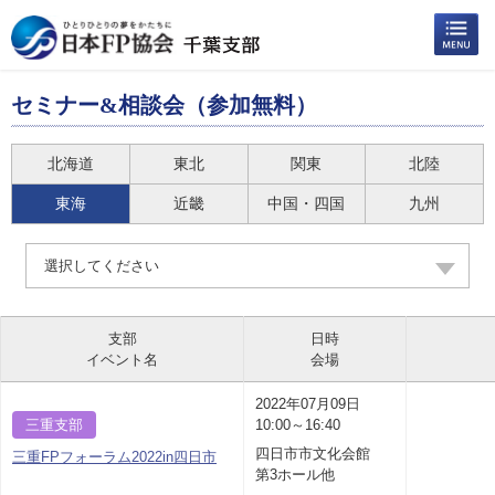
セミナー&相談会（参加無料）
北海道
東北
関東
北陸
東海
近畿
中国・四国
九州
選択してください
支部
日時
イベント名
会場
2022年07月09日
三重支部
10:00～16:40
四日市市文化会館
三重FPフォーラム2022in四日市
第3ホール他