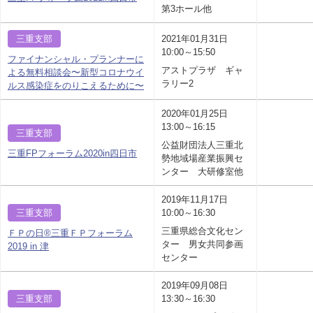
第3ホール他
三重支部
2021年01月31日
10:00～15:50
ファイナンシャル・プランナーに
アストプラザ ギャ
よる無料相談会〜新型コロナウイ
ラリー2
ルス感染症をのりこえるために〜
2020年01月25日
13:00～16:15
三重支部
公益財団法人三重北
三重FPフォーラム2020in四日市
勢地域場産業振興セ
ンター 大研修室他
2019年11月17日
三重支部
10:00～16:30
三重県総合文化セン
ＦＰの日®三重ＦＰフォーラム
ター 男女共同参画
2019 in 津
センター
2019年09月08日
三重支部
13:30～16:30