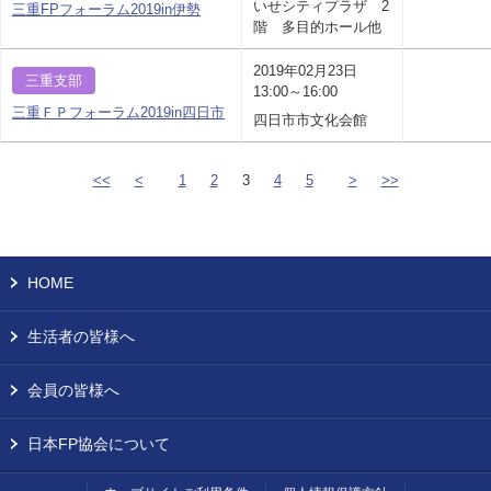
いせシティプラザ 2
三重FPフォーラム2019in伊勢
階 多目的ホール他
2019年02月23日
三重支部
13:00～16:00
三重ＦＰフォーラム2019in四日市
四日市市文化会館
<<
<
1
2
3
4
5
>
>>
HOME
生活者の皆様へ
会員の皆様へ
日本FP協会について