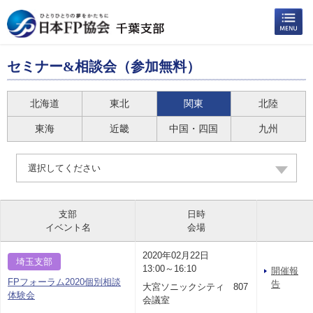
セミナー&相談会（参加無料）
北海道
東北
関東
北陸
東海
近畿
中国・四国
九州
選択してください
支部
日時
イベント名
会場
2020年02月22日
埼玉支部
13:00～16:10
開催報
FPフォーラム2020個別相談
告
大宮ソニックシティ 807
体験会
会議室