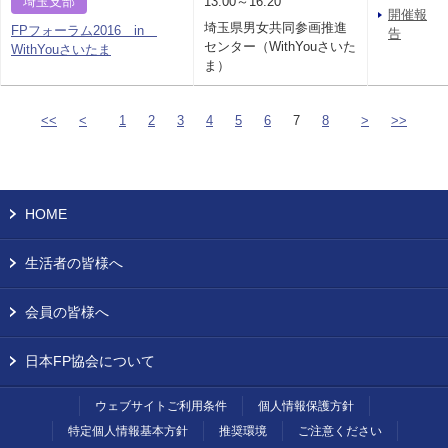
埼玉支部
13:00～16:20
開催報
埼玉県男女共同参画推進
FPフォーラム2016 in
告
センター（WithYouさいた
WithYouさいたま
ま）
<<
<
1
2
3
4
5
6
7
8
>
>>
HOME
生活者の皆様へ
会員の皆様へ
日本FP協会について
ウェブサイトご利用条件
個人情報保護方針
特定個人情報基本方針
推奨環境
ご注意ください