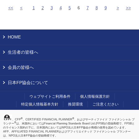
<<
<
1
2
3
4
5
6
7
8
9
>
>>
HOME
生活者の皆様へ
会員の皆様へ
日本FP協会について
ウェブサイトご利用条件
個人情報保護方針
特定個人情報基本方針
推奨環境
ご注意ください
®
®
、CFP
、CERTIFIED FINANCIAL PLANNER
、およびサーティファイド ファイナンシャル プ
®
ランナー
は、米国外においてはFinancial Planning Standards Board Ltd.(FPSB)の登録商標で、FPSBと
のライセンス契約の下に、日本国内においてはNPO法人日本FP協会が商標の使用を認めています。
AFP、AFFILIATED FINANCIAL PLANNERおよびアフィリエイテッド ファイナンシャル プランナー
は、NPO法人日本FP協会の登録商標です。