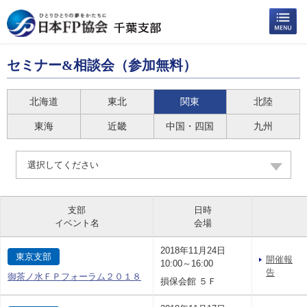
セミナー&相談会（参加無料）
北海道
東北
関東
北陸
東海
近畿
中国・四国
九州
選択してください
支部
日時
イベント名
会場
2018年11月24日
東京支部
開催報
10:00～16:00
告
御茶ノ水ＦＰフォーラム２０１８
損保会館 ５Ｆ