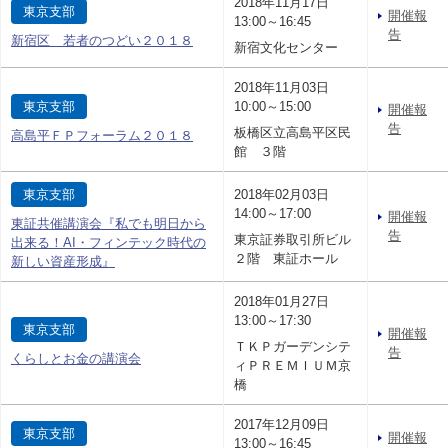
2018年11月17日
東京支部
開催報
13:00～16:45
告
新宿区 若者のつどい２０１８
新宿文化センター
2018年11月03日
東京支部
10:00～15:00
開催報
告
板橋区立高島平区民
高島平ＦＰフォーラム２０１８
館 ３階
東京支部
2018年02月03日
14:00～17:00
開催報
東証共催講演会『私でも明日から
告
東京証券取引所ビル
出来る！AI・フィンテック時代の
２階 東証ホール
新しい資産形成』
2018年01月27日
13:00～17:30
東京支部
開催報
ＴＫＰガーデンシテ
告
くらしとお金の講演会
ィＰＲＥＭＩＵＭ京
橋
2017年12月09日
東京支部
開催報
13:00～16:45