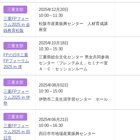
三重支部
2025年12月20日
10:00～11:30
三重FPフォー
松阪市産業振興センター 人材育成講
ラム2025 in 金
座室
銭教育松阪
2025年10月18日
三重支部
10:30～15:30
FPの日®三重
三重県総合文化センター 男女共同参画
FPフォーラム
センター「フレンテみえ」セミナー室
2025 in 津
Ａ・Ｃ・セッションルーム
三重支部
2025年08月02日
10:30～15:00
三重FPフォー
ラム2025 in 伊
伊勢市二見生涯学習センター ホール
勢
三重支部
2025年06月21日
10:00～16:30
三重FPフォー
ラム2025 in 四
四日市市地場産業振興センター
日市