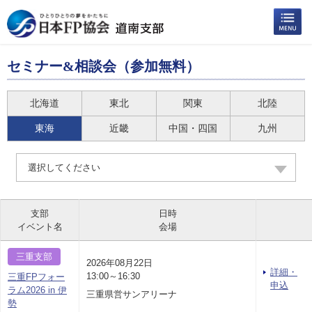
セミナー&相談会（参加無料）
北海道
東北
関東
北陸
東海
近畿
中国・四国
九州
選択してください
支部
日時
イベント名
会場
三重支部
2026年08月22日
詳細・
13:00～16:30
三重FPフォー
申込
ラム2026 in 伊
三重県営サンアリーナ
勢