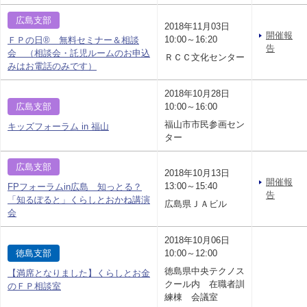
広島支部
2018年11月03日
開催報
10:00～16:20
ＦＰの日® 無料セミナー＆相談
告
会 （相談会・託児ルームのお申込
ＲＣＣ文化センター
みはお電話のみです）
2018年10月28日
広島支部
10:00～16:00
福山市市民参画セン
キッズフォーラム in 福山
ター
広島支部
2018年10月13日
開催報
13:00～15:40
FPフォーラムin広島 知っとる？
告
「知るぽると」くらしとおかね講演
広島県ＪＡビル
会
2018年10月06日
徳島支部
10:00～12:00
徳島県中央テクノス
【満席となりました】くらしとお金
クール内 在職者訓
のＦＰ相談室
練棟 会議室