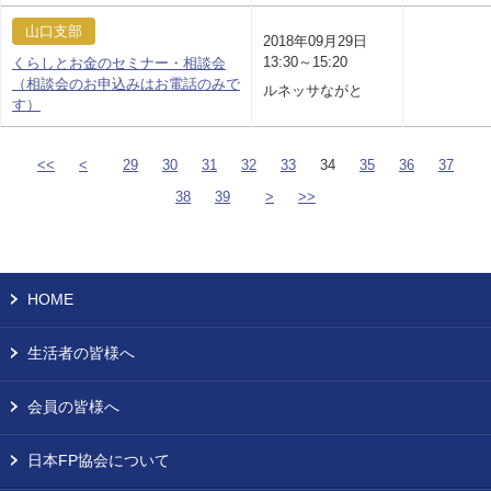
山口支部
2018年09月29日
13:30～15:20
くらしとお金のセミナー・相談会
（相談会のお申込みはお電話のみで
ルネッサながと
す）
<<
<
29
30
31
32
33
34
35
36
37
38
39
>
>>
HOME
生活者の皆様へ
会員の皆様へ
日本FP協会について