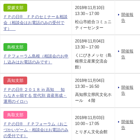
愛媛支部
2018年11月10日
13:30～17:00
開催報
ＦＰの日® ＦＰのセミナー＆相談
告
松山市総合コミュニ
会（相談会はお電話のみの受付で
ティーセンター
す）
2018年11月04日
島根支部
13:30～17:00
開催報
くにびきメッセ（島
ＦＰフォーラム島根（相談会のお申
告
根県立産業交流会
し込みはお電話のみです）
館）
高知支部
2018年11月04日
13:30～16:50
開催報
ＦＰの日® ２０１８ in 高知 知
告
高知県立県民文化ホ
らなきゃ損する 世代別 資産形成・
ール ４階
運用のイロハ
鳥取支部
2018年11月03日
開催報
10:00～17:05
ＦＰの日® ＦＰフォーラム（おこ
告
づかいゲーム・相談会はお電話のみ
とりぎん文化会館
の受付です）