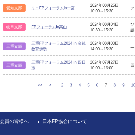
2024年08月25日
愛知支部
ミニFPフォーラムin一宮
ア
10:00～15:30
2024年08月04日
ひ
岐阜支部
FPフォーラムin高山
10:30～15:20
談
三重FPフォーラム2024 in 金銭
2024年08月03日
三重支部
二
教育伊勢
14:00～15:30
三重FPフォーラム2024 in 四日
2024年07月27日
三重支部
四
市
10:00～16:00
<<
<
2
3
4
5
6
7
8
9
1
会員の皆様へ
日本FP協会について