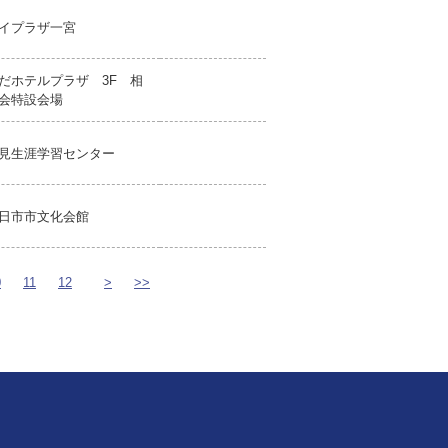
イプラザ一宮
だホテルプラザ 3F 相
会特設会場
見生涯学習センター
日市市文化会館
0
11
12
>
>>