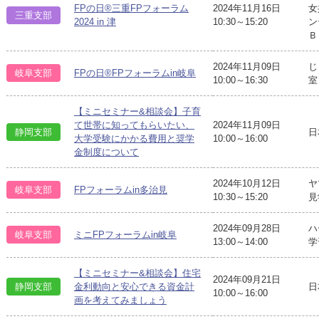
FPの日®三重FPフォーラム
2024年11月16日
女
三重支部
2024 in 津
10:30～15:20
ン
Ｂ
2024年11月09日
じ
岐阜支部
FPの日®FPフォーラムin岐阜
10:00～16:30
室
【ミニセミナー&相談会】子育
て世帯に知ってもらいたい、
2024年11月09日
静岡支部
日
大学受験にかかる費用と奨学
10:00～16:00
金制度について
2024年10月12日
ヤ
岐阜支部
FPフォーラムin多治見
10:30～15:20
見
2024年09月28日
ハ
岐阜支部
ミニFPフォーラムin岐阜
13:00～14:00
学
【ミニセミナー&相談会】住宅
2024年09月21日
日
静岡支部
金利動向と安心できる資金計
10:00～16:00
画を考えてみましょう