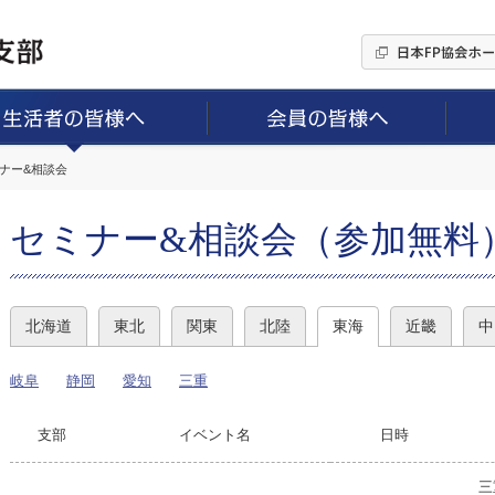
ミナー&相談会
セミナー&相談会（参加無料
北海道
東北
関東
北陸
東海
近畿
中
岐阜
静岡
愛知
三重
支部
イベント名
日時
三