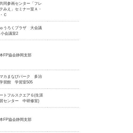
共同参画センター「フレ
テみえ」セミナー室Ａ・
・Ｃ
ゅうろくプラザ 大会議
 小会議室2
本FP協会静岡支部
マカまなびパーク 多治
学習館 学習室505
ートフルスクエアＧ(生涯
習センター 中研修室)
本FP協会静岡支部