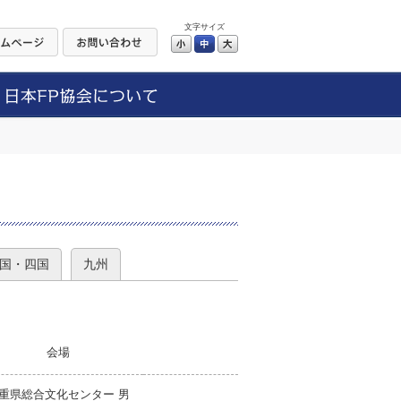
文字サイズ
小
中
大
）
国・四国
九州
会場
重県総合文化センター 男