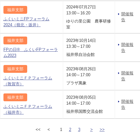
2024年07月27日
福井支部
13:00～16:20
開催報
ふくいミニFPフォーラム
告
ゆりの里公園 農事研修
2024（嶺北・坂井）
室
福井支部
2023年10月14日
開催報
13:30～17:00
FPの日® ふくいFPフォーラ
告
福井県自治会館
ム2023
福井支部
2023年08月26日
開催報
14:00～17:00
ふくいミニＦＰフォーラム
告
プラザ萬象
（敦賀市）
福井支部
2023年08月05日
開催報
14:00～17:00
ふくいミニＦＰフォーラム
告
福井県国際交流会館
（福井市）
<<
<
1
2
3
>
>>