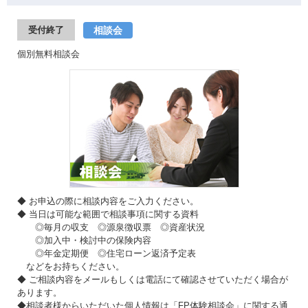
相談会
受付終了
個別無料相談会
◆ お申込の際に相談内容をご入力ください。
◆ 当日は可能な範囲で相談事項に関する資料
◎毎月の収支 ◎源泉徴収票 ◎資産状況
◎加入中・検討中の保険内容
◎年金定期便 ◎住宅ローン返済予定表
などをお持ちください。
◆ ご相談内容をメールもしくは電話にて確認させていただく場合が
あります。
◆相談者様からいただいた個人情報は「FP体験相談会」に関する通