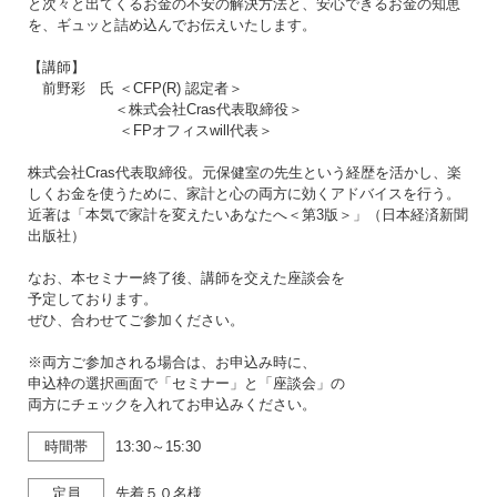
と次々と出てくるお金の不安の解決方法と、安心できるお金の知恵
を、ギュッと詰め込んでお伝えいたします。
【講師】
前野彩 氏 ＜CFP(R) 認定者＞
＜株式会社Cras代表取締役＞
＜FPオフィスwill代表＞
株式会社Cras代表取締役。元保健室の先生という経歴を活かし、楽
しくお金を使うために、家計と心の両方に効くアドバイスを行う。
近著は「本気で家計を変えたいあなたへ＜第3版＞」（日本経済新聞
出版社）
なお、本セミナー終了後、講師を交えた座談会を
予定しております。
ぜひ、合わせてご参加ください。
※両方ご参加される場合は、お申込み時に、
申込枠の選択画面で「セミナー」と「座談会」の
両方にチェックを入れてお申込みください。
時間帯
13:30～15:30
定員
先着５０名様