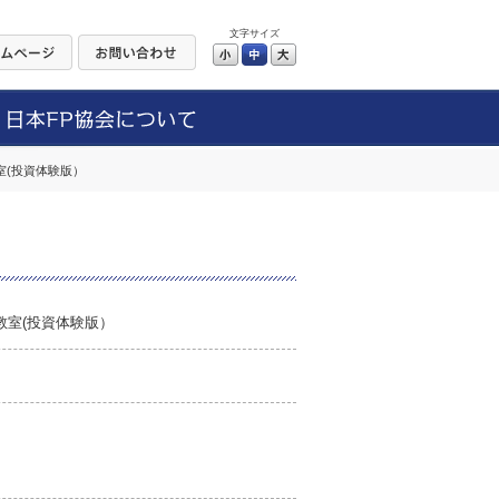
文字サイズ
小
中
大
教室(投資体験版）
ー教室(投資体験版）