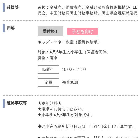
後援等
後援：金融庁、消費者庁、金融経済教育推進機構(J-FL
員会、中国財務局岡山財務事務所、岡山県金融広報委員
内容
子ども向け
受付終了
キッズ・マネー教室（投資体験版）
対象：4,5,6年生の小学生（保護者同伴）
持物：電卓
時間帯
10:00～11:30
定員
先着30組
連絡事項等
★参加無料★
★電卓をお持ちください。
★小学生4,5,6年生が対象です。
◆お申込み締め切り日時は 11/14（金）12：00です。