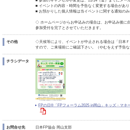
■ 参加のキャンセルや変更は、11/14（金）までにメ
■ イベントの内容・時間を予告なく変更する場合があり
■ お預かりした個人情報は当イベントに関する通知の
◇ ホームページからお申込みの場合は、お申込み後に
参加受付を完了とさせていただきます。
その他
◇天候等により、イベントが中止される場合は「日本Ｆ
すので、ご来場前にご確認下さい。（やむをえず予告な
チラシデータ
FPの日®「FPフォーラム2025 in岡山」キッズ・マネー教
お問合せ先
日本FP協会 岡山支部