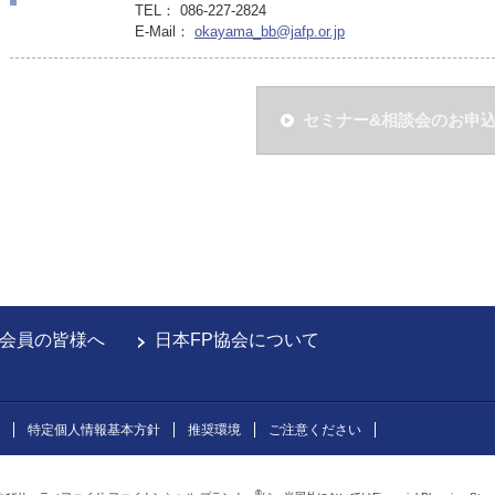
TEL： 086-227-2824
E-Mail：
okayama_bb@jafp.or.jp
セミナー&相談会のお申
会員の皆様へ
日本FP協会について
特定個人情報基本方針
推奨環境
ご注意ください
®