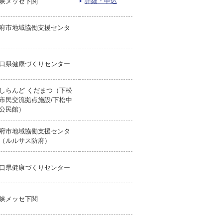
詳細・申込
峡メッセ下関
府市地域協働支援センタ
口県健康づくりセンター
しらんど くだまつ（下松
市民交流拠点施設/下松中
公民館）
府市地域協働支援センタ
（ルルサス防府）
口県健康づくりセンター
峡メッセ下関