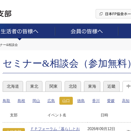
ミナー&相談会
セミナー&相談会（参加無料
北海道
東北
関東
北陸
東海
近畿
中
鳥取
島根
岡山
広島
山口
徳島
香川
愛媛
高知
支部
イベント名
日時
ＦＰフォーラム「暮らしとお
2026年09月12日