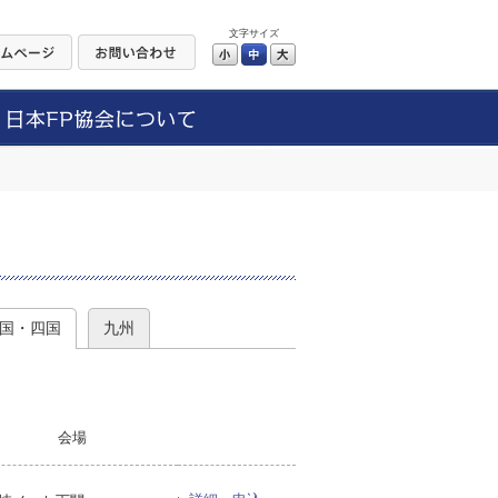
文字サイズ
小
中
大
）
国・四国
九州
会場