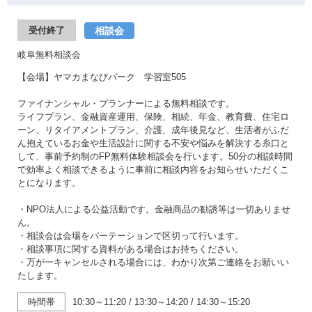
相談会
受付終了
岐阜無料相談会
【会場】ヤマカまなびパーク 学習室505
ファイナンシャル・プランナーによる無料相談です。
ライフプラン、金融資産運用、保険、相続、年金、教育費、住宅ロ
ーン、リタイアメントプラン、介護、成年後見など、生活者がふだ
ん抱えているお金や生活設計に関する不安や悩みを解決する糸口と
して、事前予約制のFP無料体験相談会を行います。50分の相談時間
で効率よく相談できるように事前に相談内容をお知らせいただくこ
とになります。
・NPO法人による公益活動です。金融商品の勧誘等は一切ありませ
ん。
・相談会は会場をパーテーションで区切って行います。
・相談事項に関する資料がある場合はお持ちください。
・万が一キャンセルされる場合には、わかり次第ご連絡をお願いい
たします。
時間帯
10:30～11:20
/
13:30～14:20
/
14:30～15:20