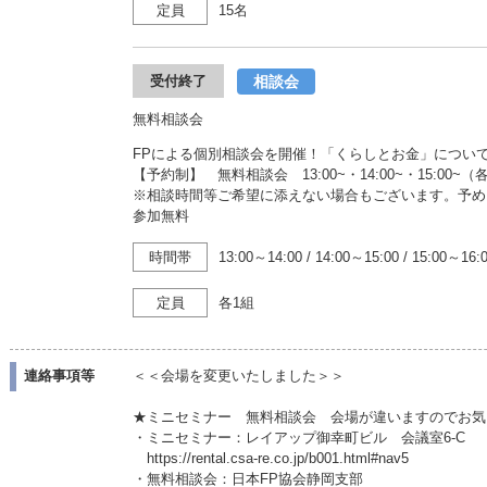
定員
15名
相談会
受付終了
無料相談会
FPによる個別相談会を開催！「くらしとお金」につい
【予約制】 無料相談会 13:00~・14:00~・15:00~
※相談時間等ご希望に添えない場合もございます。予め
参加無料
時間帯
13:00～14:00
/
14:00～15:00
/
15:00～16:
定員
各1組
連絡事項等
＜＜会場を変更いたしました＞＞
★ミニセミナー 無料相談会 会場が違いますのでお気
・ミニセミナー：レイアップ御幸町ビル 会議室6-C
https://rental.csa-re.co.jp/b001.html#nav5
・無料相談会：日本FP協会静岡支部