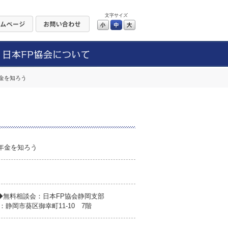
文字サイズ
小
中
大
金を知ろう
年金を知ろう
◆無料相談会：日本FP協会静岡支部
静岡市葵区御幸町11-10 7階