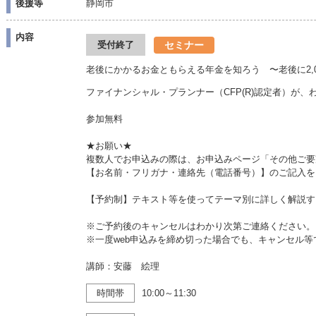
後援等
静岡市
内容
セミナー
受付終了
老後にかかるお金ともらえる年金を知ろう 〜老後に2,0
ファイナンシャル・プランナー（CFP(R)認定者）が
参加無料
★お願い★
複数人でお申込みの際は、お申込みページ「その他ご要
【お名前・フリガナ・連絡先（電話番号）】のご記入を
【予約制】テキスト等を使ってテーマ別に詳しく解説す
※ご予約後のキャンセルはわかり次第ご連絡ください。
※一度web申込みを締め切った場合でも、キャンセル
講師：安藤 絵理
時間帯
10:00～11:30