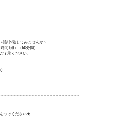
て相談体験してみませんか？
（各時間1組）（50分間）
ご了承ください。
00
をつけください★