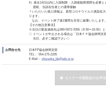
4）過去14日以内に入国制限・入国後観察期間を必要と
渡航、当該在住者との濃厚接触
＊いただいた個人情報は、新型コロナウイルス感染拡大
ります。
なお、イベント終了後2週間を目安に破棄いたします
【その他注意事項】
※当日の緊急連絡先は080-5972-3356（9:30〜16:00
◇ イベントが中止される場合は「日本ＦＰ協会静岡支
当日、必ずご確認下さい◇
お問合せ先
日本FP協会静岡支部
TEL： 054-275-2205
E-Mail：
shizuoka_bb@jafp.or.jp
セミナー&相談会のお申