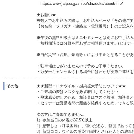
https://www.jafp.or.jp/shibu/shizuoka/about/info/
★お願い★
複数人でお申込みの際は、お申込みページ「その他ご要
【お名前・フリガナ・連絡先（電話番号）】のご記入を
※午後の無料相談会はミニセミナーとは別にお申し込み
無料相談会は分野を問わずご相談頂けます。(セミナ
※自然災害（台風、豪雨等）により中止となることがあ
・駐車場はございませんので予めご了承ください。
・万が一キャンセルされる場合にはわかり次第ご連絡を
その他
★★新型コロナウイルス感染拡大予防について★★
・ご来場の際はマスクを必ず着用してください。
・飛沫感染防止のため、相談員はマスク着用、相談員と
・セミナーは受講者間の距離を確保するため、できる限
次の方はご参加できません。
1）参加当日の体温が37.5℃以上
2）息苦しさ（呼吸困難）、強いだるさ、軽度であって
3）新型コロナウイルス感染症陽性とされた人との濃厚