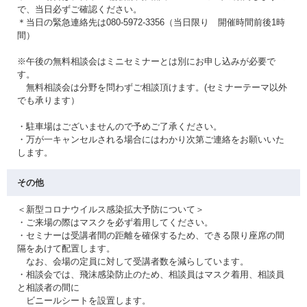
で、当日必ずご確認ください。
＊当日の緊急連絡先は080-5972-3356（当日限り 開催時間前後1時
間）
※午後の無料相談会はミニセミナーとは別にお申し込みが必要で
す。
無料相談会は分野を問わずご相談頂けます。(セミナーテーマ以外
でも承ります）
・駐車場はございませんので予めご了承ください。
・万が一キャンセルされる場合にはわかり次第ご連絡をお願いいた
します。
その他
＜新型コロナウイルス感染拡大予防について＞
・ご来場の際はマスクを必ず着用してください。
・セミナーは受講者間の距離を確保するため、できる限り座席の間
隔をあけて配置します。
なお、会場の定員に対して受講者数を減らしています。
・相談会では、飛沫感染防止のため、相談員はマスク着用、相談員
と相談者の間に
ビニールシートを設置します。