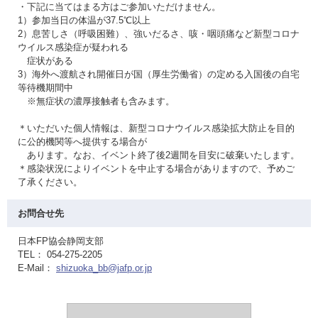
・下記に当てはまる方はご参加いただけません。
1）参加当日の体温が37.5℃以上
2）息苦しさ（呼吸困難）、強いだるさ、咳・咽頭痛など新型コロナ
ウイルス感染症が疑われる
症状がある
3）海外へ渡航され開催日が国（厚生労働省）の定める入国後の自宅
等待機期間中
※無症状の濃厚接触者も含みます。
＊いただいた個人情報は、新型コロナウイルス感染拡大防止を目的
に公的機関等へ提供する場合が
あります。なお、イベント終了後2週間を目安に破棄いたします。
＊感染状況によりイベントを中止する場合がありますので、予めご
了承ください。
お問合せ先
日本FP協会静岡支部
TEL： 054-275-2205
E-Mail：
shizuoka_bb@jafp.or.jp